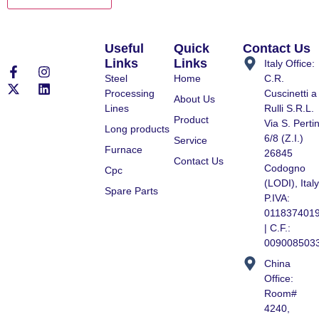
Useful
Quick
Contact Us
Links
Links
Italy Office:
Steel
Home
C.R.
Processing
Cuscinetti a
About Us
Lines
Rulli S.R.L.
Product
Via S. Pertin
Long products
6/8 (Z.I.)
Service
Furnace
26845
Contact Us
Codogno
Cpc
(LODI), Italy
Spare Parts
P.IVA:
011837401
| C.F.:
009008503
China
Office:
Room#
4240,