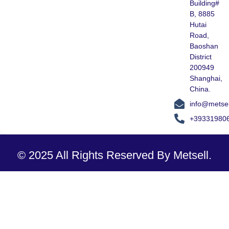
Building#
B, 8885
Hutai
Road,
Baoshan
District
200949
Shanghai,
China.
info@metse
+39331980
© 2025 All Rights Reserved By Metsell.