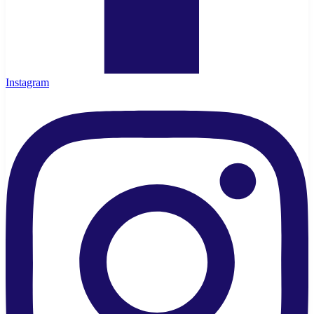
Instagram