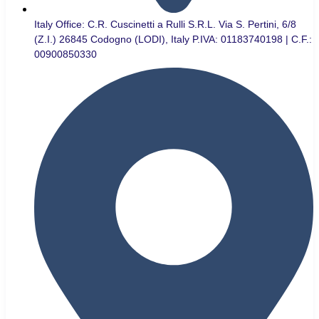
Italy Office: C.R. Cuscinetti a Rulli S.R.L. Via S. Pertini, 6/8
(Z.I.) 26845 Codogno (LODI), Italy P.IVA: 01183740198 | C.F.:
00900850330