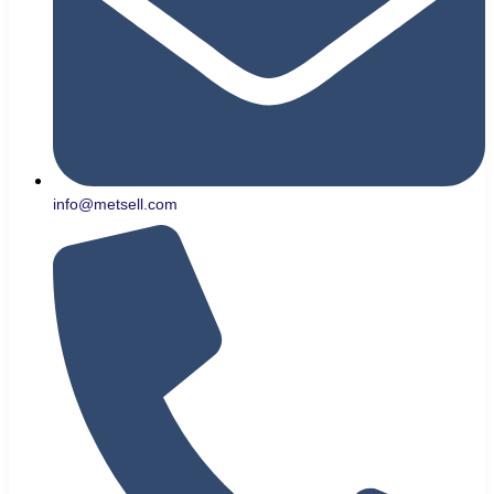
info@metsell.com