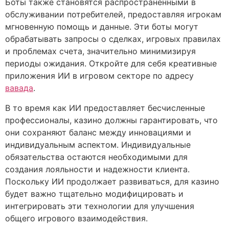
Боты также становятся распространенными в
обслуживании потребителей, предоставляя игрокам
мгновенную помощь и данные. Эти боты могут
обрабатывать запросы о сделках, игровых правилах
и проблемах счета, значительно минимизируя
периоды ожидания. Откройте для себя креативные
приложения ИИ в игровом секторе по адресу
вавада
.
В то время как ИИ предоставляет бесчисленные
профессионалы, казино должны гарантировать, что
они сохраняют баланс между инновациями и
индивидуальным аспектом. Индивидуальные
обязательства остаются необходимыми для
создания лояльности и надежности клиента.
Поскольку ИИ продолжает развиваться, для казино
будет важно тщательно модифицировать и
интегрировать эти технологии для улучшения
общего игрового взаимодействия.