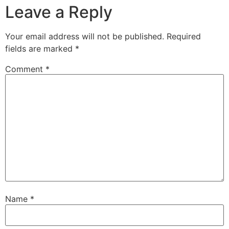
Leave a Reply
Your email address will not be published.
Required
fields are marked
*
Comment
*
Name
*