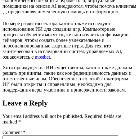
экономического дефицита. Кроме того, виртуальные
помощники на основе AI внедряются, чтобы помочь клиентам
, предоставляя немедленную помощь и информацию.
7
По мере развития сектора казино также исследуют
использование ИИ для создания игр. Компьютерные
процессы обучения могут тщательно изучить информацию
геймеров, чтобы создать более увлекательные и
персонализированные азартные игры. Для тех, кто
заинтересован в исследовании систем, управляемых AI,
ознакомьтесь с
mostbet
.
Хотя преимущества ИИ существенны, казино также должны
решать принципы, такие как конфиденциальность данных и
ответственные игры. Обеспечение того, чтобы платформы
ИИ были открыты и справедливы, необходимо для
поддержания веры участника и приверженности законам.
Leave a Reply
Your email address will not be published.
Required fields are
marked
*
Comment
*