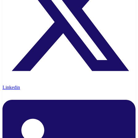
Linkedin