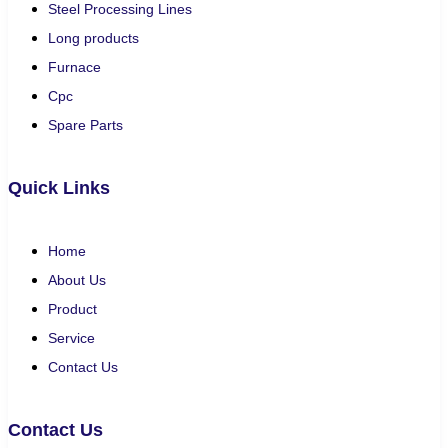
Steel Processing Lines
Long products
Furnace
Cpc
Spare Parts
Quick Links
Home
About Us
Product
Service
Contact Us
Contact Us