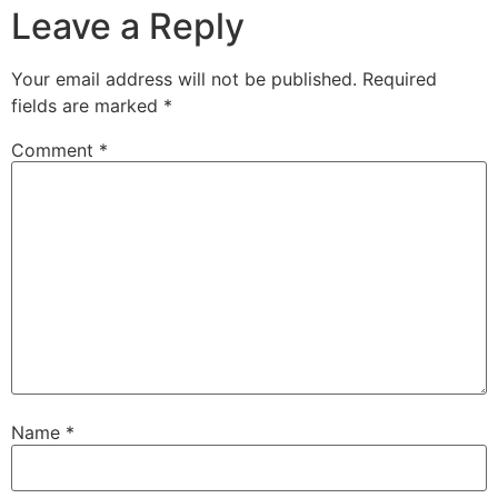
Leave a Reply
Your email address will not be published.
Required
fields are marked
*
Comment
*
Name
*