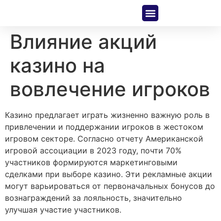
About Us
Contact Us
Влияние акций
казино на
вовлечение игроков
Казино предлагает играть жизненно важную роль в
привлечении и поддержании игроков в жестоком
игровом секторе. Согласно отчету Американской
игровой ассоциации в 2023 году, почти 70%
участников формируются маркетинговыми
сделками при выборе казино. Эти рекламные акции
могут варьироваться от первоначальных бонусов до
вознаграждений за лояльность, значительно
улучшая участие участников.