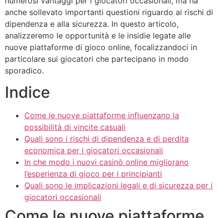
numerosi vantaggi per i giocatori occasionali, ma ha
anche sollevato importanti questioni riguardo ai rischi di
dipendenza e alla sicurezza. In questo articolo,
analizzeremo le opportunità e le insidie legate alle
nuove piattaforme di gioco online, focalizzandoci in
particolare sui giocatori che partecipano in modo
sporadico.
Indice
Come le nuove piattaforme influenzano la
possibilità di vincite casuali
Quali sono i rischi di dipendenza e di perdita
economica per i giocatori occasionali
In che modo i nuovi casinò online migliorano
l’esperienza di gioco per i principianti
Quali sono le implicazioni legali e di sicurezza per i
giocatori occasionali
Come le nuove piattaforme