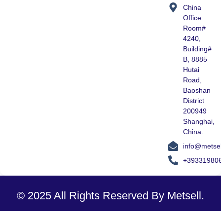
China
Office:
Room#
4240,
Building#
B, 8885
Hutai
Road,
Baoshan
District
200949
Shanghai,
China.
info@metse
+39331980
© 2025 All Rights Reserved By Metsell.