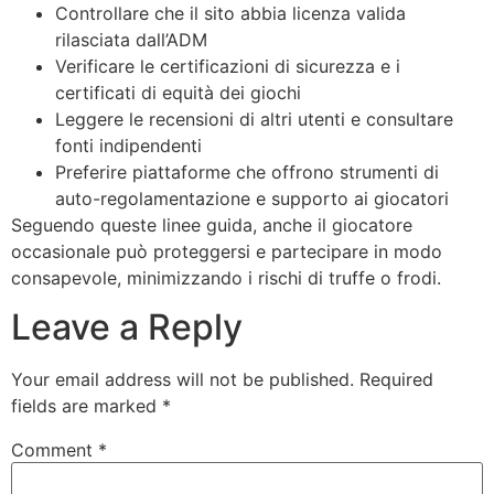
Controllare che il sito abbia licenza valida
rilasciata dall’ADM
Verificare le certificazioni di sicurezza e i
certificati di equità dei giochi
Leggere le recensioni di altri utenti e consultare
fonti indipendenti
Preferire piattaforme che offrono strumenti di
auto-regolamentazione e supporto ai giocatori
Seguendo queste linee guida, anche il giocatore
occasionale può proteggersi e partecipare in modo
consapevole, minimizzando i rischi di truffe o frodi.
Leave a Reply
Your email address will not be published.
Required
fields are marked
*
Comment
*