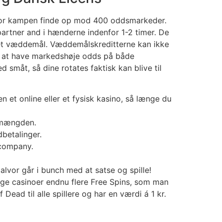
ud for kampen finde op mod 400 oddsmarkeder.
artner and i hænderne indenfor 1-2 timer. De
 et væddemål. Væddemålskreditterne kan ikke
ing at have markedshøje odds på både
småt, så dine rotates faktisk kan blive til
en et online eller et fysisk kasino, så længe du
a mængden.
dbetalinger.
 company.
alvor går i bunch med at satse og spille!
ange casinoer endnu flere Free Spins, som man
Dead til alle spillere og har en værdi á 1 kr.