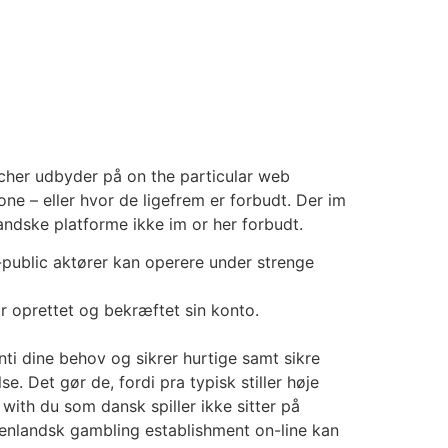
lcher udbyder på on the particular web
ne – eller hvor de ligefrem er forbudt. Der im
landske platforme ikke im or her forbudt.
public aktører kan operere under strenge
ar oprettet og bekræftet sin konto.
nti dine behov og sikrer hurtige samt sikre
. Det gør de, fordi pra typisk stiller høje
ith du som dansk spiller ikke sitter på
denlandsk gambling establishment on-line kan