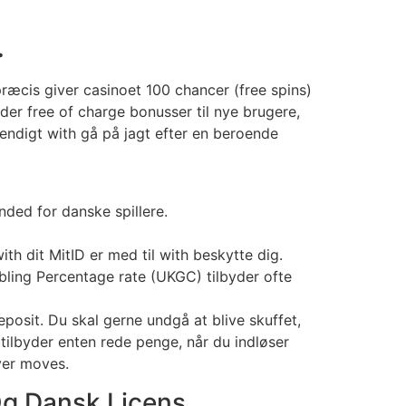
…
præcis giver casinoet 100 chancer (free spins)
yder free of charge bonusser til nye brugere,
vendigt with gå på jagt efter en beroende
nded for danske spillere.
th dit MitID er med til with beskytte dig.
ling Percentage rate (UKGC) tilbyder ofte
posit. Du skal gerne undgå at blive skuffet,
tilbyder enten rede penge, når du indløser
ver moves.
Og Dansk Licens