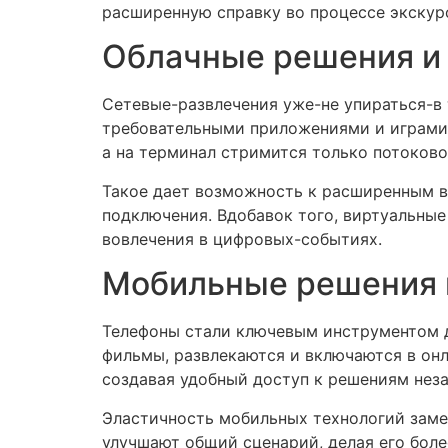
расширенную справку во процессе экскур
Облачные решения и
Сетевые-развлечения уже-не упираться-в
требовательными приложениями и играми 
а на терминал стримится только потоково
Такое дает возможность к расширенным в
подключения. Вдобавок того, виртуальны
вовлечения в цифровых-событиях.
Мобильные решения 
Телефоны стали ключевым инструментом д
фильмы, развлекаются и включаются в он
создавая удобный доступ к решениям неза
Эластичность мобильных технологий заме
улучшают общий сценарий, делая его бо