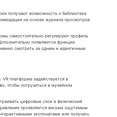
рия получают возможность к библиотеке
комендации на основе журнала просмотров
ормы самостоятельно регулируют профиль
 Дополнительно появляются функции
еменно смотреть за одним и идентичным
. VR платформа задействуется в
во, чтобы погрузиться в музейном
страивать цифровые слои в физический
аправление проявляется весьма ощутимым
интерактивными экспонатами или получать