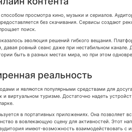
нлайн контента
пособом просмотра кино, музыки и сериалов. Аудито
 предоставляется без скачивания. Сервисы создают ре
упрощает поиск.
оказалось эволюция решений гибкого вещания. Платф
и, давая ровный сеанс даже при нестабильном канале.
ории быть в разных местах мира, но при этом одновр
иренная реальность
одами и являются популярными средствами для досуга
 и виртуальном туризме. Достаточно надеть устройст
парке.
ьзуется в портативных приложениях. Она позволяет в
анство в вовлекающую сцену для активностей. Этот н
е аудитория имеют-возможность взаимодействовать с 