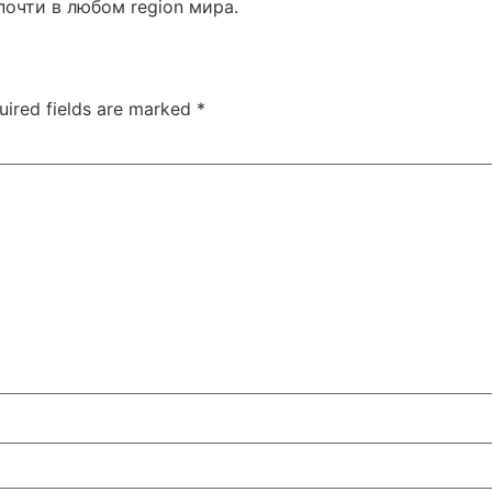
почти в любом region мира.
uired fields are marked
*