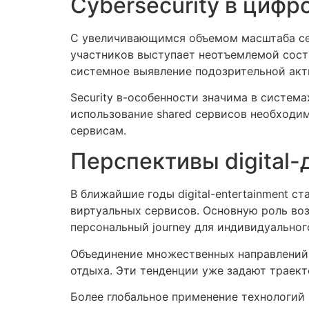
Cybersecurity в цифр
С увеличивающимся объемом масштаба се
участников выступает неотъемлемой сост
системное выявление подозрительной акт
Security в-особенности значима в систем
использование shared сервисов необходимо 
сервисам.
Перспективы digital-
В ближайшие годы digital-entertainment ст
виртуальных сервисов. Основную роль во
персональный journey для индивидуальног
Объединение множественных направлений 
отдыха. Эти тенденции уже задают траект
Более глобальное применение технологий 