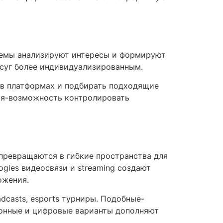
стемы анализируют интересы и формируют
осуг более индивидуализированным.
 в платформах и подбирать подходящие
вая-возможность контролировать
 превращаются в гибкие пространства для
gies видеосвязи и streaming создают
ожения.
casts, esports турниры. Подобные-
ионные и цифровые варианты дополняют