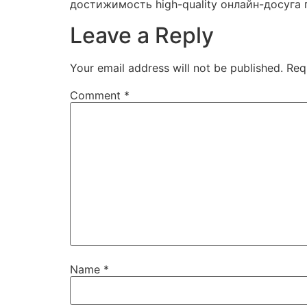
достижимость high-quality онлайн-досуга 
Leave a Reply
Your email address will not be published.
Req
Comment
*
Name
*