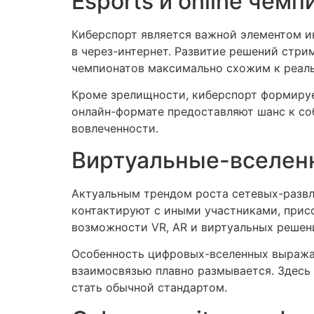
Esports и online чем
Киберспорт является важной элементом и
в через-интернет. Развитие решений стри
чемпионатов максимально схожим к реал
Кроме зрелищности, киберспорт формируе
онлайн-формате предоставляют шанс к со
вовлеченности.
Виртуальные-вселен
Актуальным трендом роста сетевых-развлеч
контактируют с иными участниками, присо
возможности VR, AR и виртуальных решен
Особенность цифровых-вселенных выражает
взаимосвязью плавно размывается. Здесь
стать обычной стандартом.