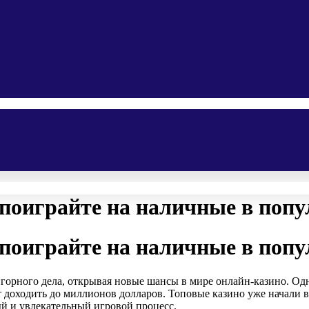
 поиграйте на наличные в поп
 поиграйте на наличные в поп
горного дела, открывая новые шансы в мире онлайн-казино. Од
доходить до миллионов долларов. Топовые казино уже начали в
й и увлекательный игровой процесс.