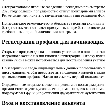
Отбирая топовые игорные заведения, необходимо присмотретьс
2025 году большой популярностью станут популярными аппарат
Регулярные чемпионаты с внушительными выигрышными фонда
Пользователям рекомендуется наблюдать за новыми акциями и 
без депозита, что позволяет приступить к игре без опасности
требованиями при обналичивании выигрыша.
Регистрация профиля для начинающих
Открытие профиля для начинающих участников в онлайн-казино
избранного казино и клик кнопки “Регистрация”. Игроку нужно
казино 7к она может потребоваться для восстановления учетно
По завершении ввода индивидуальных данных пользователю пре
инструкциями, чтобы предотвратить подводных камней в даль
для включения профиля. Нажав по ссылке, первый пользователь 
Определенные игорные заведения предлагают вознаграждения з
премии стоит изучить условия его применения, так как они мо
подразумевает функцию установки двухфакторной аутентифика
Вход и восстановление аккаунта