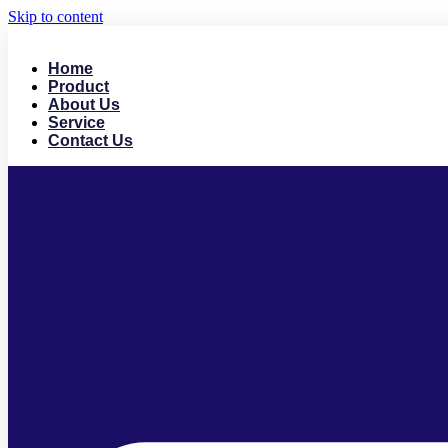
Skip to content
Home
Product
About Us
Service
Contact Us