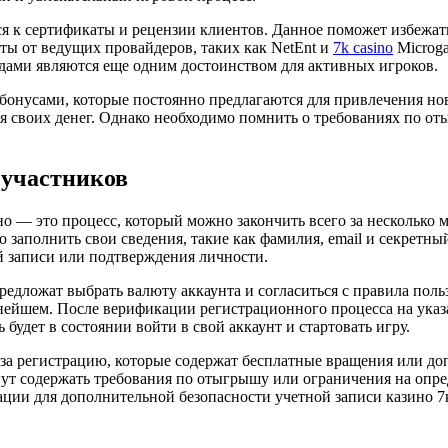
я к сертификаты и рецензии клиентов. Данное поможет избежат
ы от ведущих провайдеров, таких как NetEnt и
7k casino
Microga
ми являются еще одним достоинством для активных игроков.
бонусами, которые постоянно предлагаются для привлечения но
 для своих денег. Однако необходимо помнить о требованиях по 
 участников
 — это процесс, который можно закончить всего за несколько м
 заполнить свои сведения, такие как фамилия, email и секретны
й записи или подтверждения личности.
дложат выбрать валюту аккаунта и согласиться с правила поль
нейшем. После верификации регистрационного процесса на указ
будет в состоянии войти в свой аккаунт и стартовать игру.
а регистрацию, которые содержат бесплатные вращения или доп
гут содержать требования по отыгрышу или ограничения на опре
ции для дополнительной безопасности учетной записи казино 7