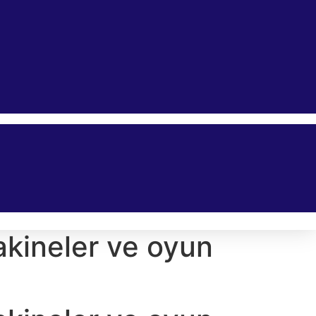
akineler ve oyun