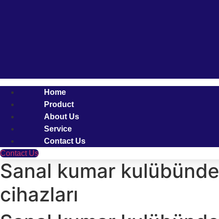
Home
Product
About Us
Service
Contact Us
Contact Us
Sanal kumar kulübünde a
cihazları