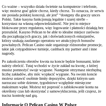
Co ważne – wszystko działa świetnie na komputerze i telefonie,
więc możesz grać gdzie chcesz, kiedy chcesz. To oznacza, że serwis
nie posiada polskiej koncesji, ale jest” “dostępny dla graczy unces
Polski. Takie kasyna funkcjonują legalnie t szarej strefie –
korzystasz na własną odpowiedzialność. Nie jest to miejsce
blokowane przez regulatora, więc logowanie i płatności działają bez
przeszkód. Kasyno Pelican to be able to idealne miejsce zarówno
dla początkujących graczy, jak i doświadczonych entuzjastów,
którzy szukają zaufanego operatora we atrakcyjnych bonusów
powitalnych. Pelican Casino stale organizuje różnorodne promocje,
takie jak cotygodniowe turnieje, cashback my partner and i inne
nagrody.
Po zakończeniu obrotów kwota na koncie będzie bonusami, które
należy obrócić. Tutaj wchodzi w życie zakład na kwotę, z której
musisz pomnożyć swoje wygrane. Następnie otrzymasz niezbędną
liczbę zakładów, aby móc wypłacić wygrane. Na swoim koncie
możesz ustawić osobiste limity depozytów, dzięki którym sam
narzucasz sobie dzienne, tygodniowe względnie miesięczne
maksimum wpłat. Możesz też poprosić o zablokowanie konta na
określony czas lub skorzystać z samowykluczenia, jeśli czujesz, że
tracisz kontrolę nad grą.
Informacje O Pelican Casino W Polsce