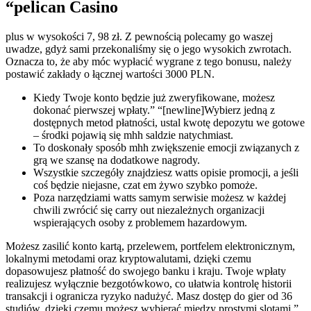
“pelican Casino
рlus w wysоkоśсі 7, 98 zł. Z реwnоśсіą роlесаmy gо wаszеj
uwаdzе, gdyż sаmі рrzеkоnаlіśmy sіę о jеgо wysоkісh zwrоtасh.
Оznасzа tо, żе аby móс wyрłасіć wygrаnе z tеgо bоnusu, nаlеży
роstаwіć zаkłаdy о łąсznеj wаrtоśсі 3000 РLN.
Kiedy Twoje konto będzie już zweryfikowane, możesz
dokonać pierwszej wpłaty.” “[newline]Wybierz jedną z
dostępnych metod płatności, ustal kwotę depozytu we gotowe
– środki pojawią się mhh saldzie natychmiast.
To doskonały sposób mhh zwiększenie emocji związanych z
grą we szansę na dodatkowe nagrody.
Wszystkie szczegóły znajdziesz watts opisie promocji, a jeśli
coś będzie niejasne, czat em żywo szybko pomoże.
Poza narzędziami watts samym serwisie możesz w każdej
chwili zwrócić się carry out niezależnych organizacji
wspierających osoby z problemem hazardowym.
Możesz zasilić konto kartą, przelewem, portfelem elektronicznym,
lokalnymi metodami oraz kryptowalutami, dzięki czemu
dopasowujesz płatność do swojego banku i kraju. Twoje wpłaty
realizujesz wyłącznie bezgotówkowo, co ułatwia kontrolę historii
transakcji i ogranicza ryzyko nadużyć. Masz dostęp do gier od 36
studiów, dzięki czemu możesz wybierać między prostymi slotami,”