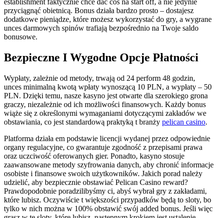
establishment faktycznie chce dać coś na start off, a nie jedynie
przyciągnąć obietnicą. Bonus działa bardzo prosto – dostajesz
dodatkowe pieniądze, które możesz wykorzystać do gry, a wygrane
unces darmowych spinów trafiają bezpośrednio na Twoje saldo
bonusowe.
Bezpieczne I Wygodne Opcje Płatności
Wypłaty, zależnie od metody, trwają od 24 perform 48 godzin,
unces minimalną kwotą wpłaty wynoszącą 10 PLN, a wypłaty – 50
PLN. Dzięki temu, nasze kasyno jest otwarte dla szerokiego grona
graczy, niezależnie od ich możliwości finansowych. Każdy bonus
wiąże się z określonymi wymaganiami dotyczącymi zakładów we
obstawiania, co jest standardową praktyką t branży
pelican casino
.
Platforma działa em podstawie licencji wydanej przez odpowiednie
organy regulacyjne, co gwarantuje zgodność z przepisami prawa
oraz uczciwość oferowanych gier. Ponadto, kasyno stosuje
zaawansowane metody szyfrowania danych, aby chronić informacje
osobiste i finansowe swoich użytkowników. Jakich porad należy
udzielić, aby bezpiecznie obstawiać Pelican Casino reward?
Prawdopodobnie poradzilibyśmy ci, abyś wybrał gry z zakładami,
które lubisz. Oczywiście t większości przypadków będą to sloty, bo
tylko w nich można w 100% obstawić swój added bonus. Jeśli więc
grasz w te sloty, które lubisz, następnym krokiem jest ustalenie,