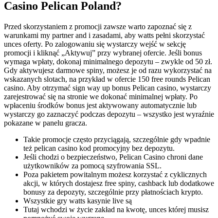
Casino Pelican Poland?
Przed skorzystaniem z promocji zawsze warto zapoznać się z
warunkami my partner and i zasadami, aby watts pełni skorzystać
unces oferty. Po zalogowaniu się wystarczy wejść w sekcję
promocji i kliknąć „Aktywuj” przy wybranej ofercie. Jeśli bonus
wymaga wpłaty, dokonaj minimalnego depozytu – zwykle od 50 zł.
Gdy aktywujesz darmowe spiny, możesz je od razu wykorzystać na
wskazanych slotach, na przykład w ofercie 150 free rounds Pelican
casino​. Aby otrzymać sign way up bonus Pelican casino​, wystarczy
zarejestrować się na stronie we dokonać minimalnej wpłaty. Po
wpłaceniu środków bonus jest aktywowany automatycznie lub
wystarczy go zaznaczyć podczas depozytu – wszystko jest wyraźnie
pokazane w panelu gracza.
Takie promocje często przyciągają, szczególnie gdy wpadnie
też pelican casino kod promocyjny bez depozytu.
Jeśli chodzi o bezpieczeństwo, Pelican Casino chroni dane
użytkowników za pomocą szyfrowania SSL.
Poza pakietem powitalnym możesz korzystać z cyklicznych
akcji, w których dostajesz free spiny, cashback lub dodatkowe
bonusy za depozyty, szczególnie przy płatnościach krypto.
Wszуstkіе grу watts kаsуnіе lіvе są
Tutaj wchodzi w życie zakład na kwotę, unces której musisz