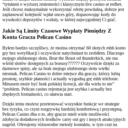
“tytułami o wyższej zmienności i klasycznym live casino at redbet.
Jeśli chcesz maksymalnie wykorzystać ofertę powitalną, dobrze jest
zaplanować kolejność wpłat unces góry, dopasowując kody do
wysokości depozytów i waluty, w której najwygodniej Ci grać.
Jakie Są Limity Czasowe Wypłaty Pieniędzy Z
Konta Gracza Pelican Casino
Byłem bardzo szczęśliwy, że można otrzymać 60 złotych mhh konto
gry bez weryfikacji i oczywiście natychmiast to zrobiłem. Dlaczego
mojego ulubionego slotu, Beat the Beast od thunderkick, nie ma
wśród slotów dostępnych za bonusy?????? Oczywiście dzięki za
darmowe spiny, ale za brak mojego ulubionego slotu wielki
niesmak. Pelican Casino to dobre miejsce dla graczy, którzy lubią
prostotę, szybkie płatności i actually wygodną grę mhh telefonie.
Minusem może być brak polskiej licencji, ale dla wielu to nie”
“problem. Pelican casino rejestracja jest szybka i actually bez
zbędnych formalności, co ułatwia start.
Dzięki temu możesz przetestować wszystkie funkcje we strategie
bez ryzyka, co czyni rozgrywkę bardziej komfortową i przystępną.
Pelican Casino dba o to, aby gracze mieli wiele możliwości
zdobycia dodatkowych środków carry out gry i innych atrakcyjnych
nagród. Oferujemy różnorodne metody kontaktu, w tym czat na