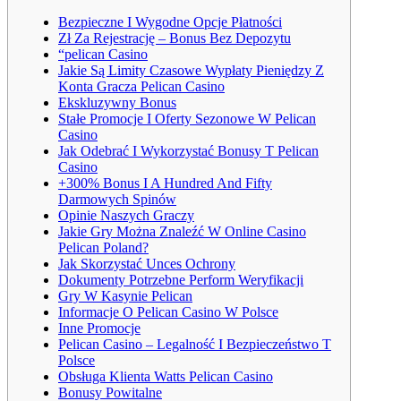
Bezpieczne I Wygodne Opcje Płatności
Zł Za Rejestrację – Bonus Bez Depozytu
“pelican Casino
Jakie Są Limity Czasowe Wypłaty Pieniędzy Z
Konta Gracza Pelican Casino
Ekskluzywny Bonus
Stałe Promocje I Oferty Sezonowe W Pelican
Casino
Jak Odebrać I Wykorzystać Bonusy T Pelican
Casino
+300% Bonus I A Hundred And Fifty
Darmowych Spinów
Opinie Naszych Graczy
Jakie Gry Można Znaleźć W Online Casino
Pelican Poland?
Jak Skorzystać Unces Ochrony
Dokumenty Potrzebne Perform Weryfikacji
Gry W Kasynie Pelican
Informacje O Pelican Casino W Polsce
Inne Promocje
Pelican Casino – Legalność I Bezpieczeństwo T
Polsce
Obsługa Klienta Watts Pelican Casino
Bonusy Powitalne