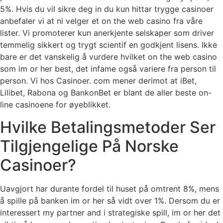
5%. Hvis du vil sikre deg in du kun hittar trygge casinoer
anbefaler vi at ni velger et on the web casino fra våre
lister. Vi promoterer kun anerkjente selskaper som driver
temmelig sikkert og trygt scientif en godkjent lisens. Ikke
bare er det vanskelig å vurdere hvilket on the web casino
som im or her best, det infame også variere fra person til
person. Vi hos Casinoer. com mener derimot at iBet,
Lilibet, Rabona og BankonBet er blant de aller beste on-
line casinoene for øyeblikket.
Hvilke Betalingsmetoder Ser
Tilgjengelige På Norske
Casinoer?
Uavgjort har durante fordel til huset på omtrent 8%, mens
å spille på banken im or her så vidt over 1%. Dersom du er
interessert my partner and i strategiske spill, im or her det