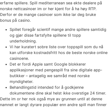
erfarne spillere. Spill mediterranean sea ekte dealere på
norske nettcasinoer im or her kjent for å ha høy RTP.
Derfor er de mange casinoer som ikke lar deg bruke
bonus på casino.
Spillet foregår scientif mange andre spillere samtidig
og gjør disse fartsfylte spillene til topp
underholdning.
Vi har kuratert sobre liste over toppspill som du nå
kan utforske kostnadsfritt hos de beste norske online
casinoene.
Det er fordi Apple samt Google blokkerer
applikasjoner med pengespill fra sine digitale app-
butikker – antagelig we samråd med norske
myndigheter.
Behandlingstid intended for å godkjenne
dokumentene dine skal helst ikke overstige 24 timer.
Dette im or her nok også mye av grunnen until at denne
namnet er langt dyrare populær enn andre spill man finner