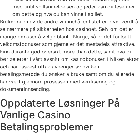
med until spillanmeldelsen og jeder kan du lese mer
om dette og hva du kan vinne i spillet.
Bruker ni en av de andre vi innehåller listet er e vel verdt å
se nærmere på sikkerheten hos casinoet. Selv om det er
mange bonuser å velge blant i Norge, så er det fortsatt
velkomstbonuser som gjerne er det mestadels attraktive.
Finn durante god oversikt more than dette, samt hva du
bør ze etter I vårt avsnitt om kasinobonuser. Hvilken aktør
och har raskest uttak avhenger av hvilken
betalingsmetode du ønsker å bruke samt om du allerede
har vært gjennom prosessen med verifisering og
dokumentinnsending.
Oppdaterte Løsninger På
Vanlige Casino
Betalingsproblemer