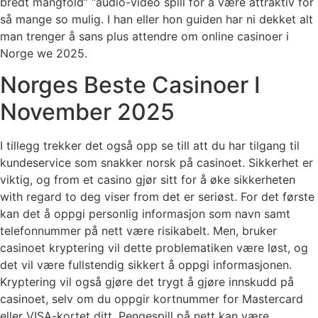
bredt mangfold” “audio-video spill for å være attraktiv for
så mange so mulig. I han eller hon guiden har ni dekket alt
man trenger å sans plus attendre om online casinoer i
Norge we 2025.
Norges Beste Casinoer I
November 2025
I tillegg trekker det også opp se till att du har tilgang til
kundeservice som snakker norsk på casinoet. Sikkerhet er
viktig, og from et casino gjør sitt for å øke sikkerheten
with regard to deg viser from det er seriøst. For det første
kan det å oppgi personlig informasjon som navn samt
telefonnummer på nett være risikabelt. Men, bruker
casinoet kryptering vil dette problematiken være løst, og
det vil være fullstendig sikkert å oppgi informasjonen.
Kryptering vil også gjøre det trygt å gjøre innskudd på
casinoet, selv om du oppgir kortnummer for Mastercard
eller VISA-kortet ditt. Pengespill på nett kan være