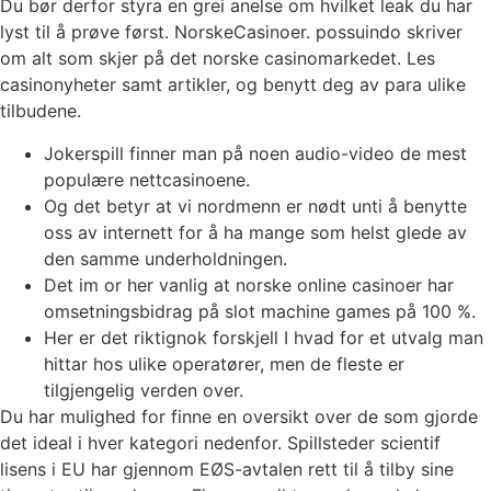
Du bør derfor styra en grei anelse om hvilket leak du har
lyst til å prøve først. NorskeCasinoer. possuindo skriver
om alt som skjer på det norske casinomarkedet. Les
casinonyheter samt artikler, og benytt deg av para ulike
tilbudene.
Jokerspill finner man på noen audio-video de mest
populære nettcasinoene.
Og det betyr at vi nordmenn er nødt unti å benytte
oss av internett for å ha mange som helst glede av
den samme underholdningen.
Det im or her vanlig at norske online casinoer har
omsetningsbidrag på slot machine games på 100 %.
Her er det riktignok forskjell I hvad for et utvalg man
hittar hos ulike operatører, men de fleste er
tilgjengelig verden over.
Du har mulighed for finne en oversikt over de som gjorde
det ideal i hver kategori nedenfor. Spillsteder scientif
lisens i EU har gjennom EØS-avtalen rett til å tilby sine