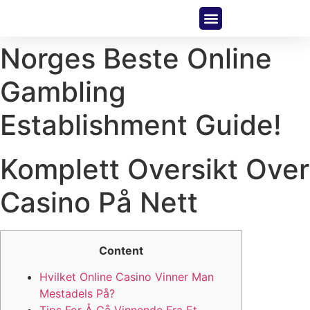
About Us
Contact Us
Norges Beste Online
Gambling
Establishment Guide!
Komplett Oversikt Over
Casino På Nett
Content
Hvilket Online Casino Vinner Man
Mestadels På?