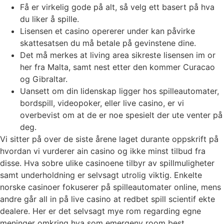
Få er virkelig gode på alt, så velg ett basert på hva
du liker å spille.
Lisensen et casino opererer under kan påvirke
skattesatsen du må betale på gevinstene dine.
Det må merkes at living area sikreste lisensen im or
her fra Malta, samt nest etter den kommer Curacao
og Gibraltar.
Uansett om din lidenskap ligger hos spilleautomater,
bordspill, videopoker, eller live casino, er vi
overbevist om at de er noe spesielt der ute venter på
deg.
Vi sitter på over de siste årene laget durante oppskrift på
hvordan vi vurderer ain casino og ikke minst tilbud fra
disse. Hva sobre ulike casinoene tilbyr av spillmuligheter
samt underholdning er selvsagt utrolig viktig. Enkelte
norske casinoer fokuserer på spilleautomater online, mens
andre går all in på live casino at redbet spill scientif ekte
dealere. Her er det selvsagt mye rom regarding egne
meninger omkring hva som emergeny room best.