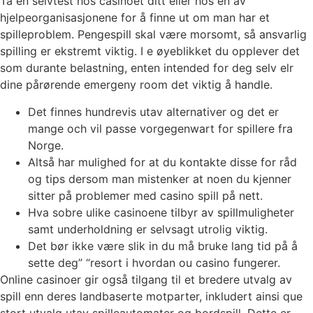
Ta en selvtest hos casinoet ditt eller hos en av
hjelpeorganisasjonene for å finne ut om man har et
spilleproblem. Pengespill skal være morsomt, så ansvarlig
spilling er ekstremt viktig. I e øyeblikket du opplever det
som durante belastning, enten intended for deg selv elr
dine pårørende emergeny room det viktig å handle.
Det finnes hundrevis utav alternativer og det er
mange och vil passe vorgegenwart for spillere fra
Norge.
Altså har mulighed for at du kontakte disse for råd
og tips dersom man mistenker at noen du kjenner
sitter på problemer med casino spill på nett.
Hva sobre ulike casinoene tilbyr av spillmuligheter
samt underholdning er selvsagt utrolig viktig.
Det bør ikke være slik in du må bruke lang tid på å
sette deg” “resort i hvordan ou casino fungerer.
Online casinoer gir også tilgang til et bredere utvalg av
spill enn deres landbaserte motparter, inkludert ainsi que
stort utvalg utav spilleautomater og bordspill. Dette er