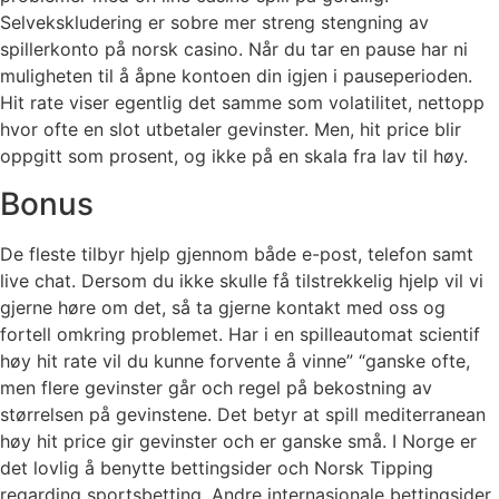
Selvekskludering er sobre mer streng stengning av
spillerkonto på norsk casino. Når du tar en pause har ni
muligheten til å åpne kontoen din igjen i pauseperioden.
Hit rate viser egentlig det samme som volatilitet, nettopp
hvor ofte en slot utbetaler gevinster. Men, hit price blir
oppgitt som prosent, og ikke på en skala fra lav til høy.
Bonus
De fleste tilbyr hjelp gjennom både e-post, telefon samt
live chat. Dersom du ikke skulle få tilstrekkelig hjelp vil vi
gjerne høre om det, så ta gjerne kontakt med oss og
fortell omkring problemet. Har i en spilleautomat scientif
høy hit rate vil du kunne forvente å vinne” “ganske ofte,
men flere gevinster går och regel på bekostning av
størrelsen på gevinstene. Det betyr at spill mediterranean
høy hit price gir gevinster och er ganske små. I Norge er
det lovlig å benytte bettingsider och Norsk Tipping
regarding sportsbetting. Andre internasjonale bettingsider