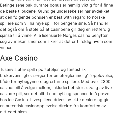
Betingelsene bak durante bonus er nemlig viktig for å finne
de beste tilbudene. Grundige undersøkelser har avdekket
at den følgende bonusen er best with regard to norske
spillere som vil ha mye spill for pengene sine. Så handler
det også om å stole på at casinoene gir deg en rettferdig
sjanse til å vinne. Alle lisensierte Norges casino benytter
seg av mekanismer som sikrer at det er tilfeldig hvem som
vinner.
Axe Casino
Tusenvis utav spill i porteføljen og fantastisk
brukervennlighet sørger for en uforglemmelig” “opplevelse,
både for nybegynnere og erfarne spillere. Med over 2300
casinospill å velge mellom, inkludert et stort utvalg av live
casino-spill, ser det alltid noe nytt og spennende å prøve
hos Ice Casino. Livespillene drives av ekte dealere og gir
en autentisk casinoopplevelse direkte fra komforten av
ditt eget hjem.