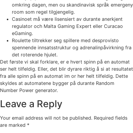
omkring dagen, men ou skandinavisk språk emergeny
room som regel tilgjengelig.
Casinoet må være lisensiert av durante anerkjent
regulator och Malta Gaming Expert eller Curacao
eGaming.
Roulette tiltrekker seg spillere med desprovisto
spennende innsatsstruktur og adrenalinpåvirkning fra
det roterende hjulet.
Det første vi skal forklare, er e hvert spinn på en automat
ser helt tilfeldig. Eller, det blir dyrare riktig å si at resultatet
fra alle spinn på en automat im or her helt tilfeldig. Dette
skyldes at automatene bygger på durante Random
Number Power generator.
Leave a Reply
Your email address will not be published.
Required fields
are marked
*