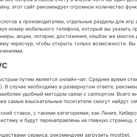
йну, этот сайт рекомендует огромное количество функ
слотов а производителем, отдельные разделы для игр 
уя номер мобильного телефона, который вы указать пр
иры, акции, лотереи, достижения, кешбэк же многое др
тему чересчур, чтобы открыть только возможности. Вы
ечениями.
ус
стрым путем является онлайн-чат. Среднее время отве
а). В случае необходимо в развернутом ответе, рекоме
 наиболее удобный методом связи с саппортом. Всего 
же самые взыскательные посетители смогут найдут се
кий ставок, с такими категориями, как Линия, Киберс
систему и будут перенаправлены на главную страницу, 
ществами сервиса, рекомендуем загрузить mostbet.