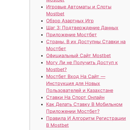
Игровые Автоматы и Слоты
Mostbet
Обзор Азартных Игр
Шаг 3: Подтверждение Данных
Приложение Мостбет
Страны, В их Доступны Ставки на
Мостбет
Официальный Сайт Mostbet
Могу Ли не Получить Доступ к
Mostbet?
Мостбет Вход На Сайт —
Инструкция для Новых
Пользователей и Казахстане
Ставки На Спорт Онлайн
Как Делать Ставку В Мобильном
Приложении Мостбет?
Правила И Алгоритм Регистрации
В Mostbet