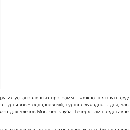
других установленных программ – можно щелкнуть судя
 турниров – однодневный, турнир выходного дня, час
ет для членов Мостбет клуба. Теперь там представле
и все бонусы в своем счету а внесли хотя бы один деп