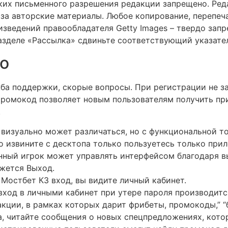
ких письменного разрешения редакции запрещено. Ред
 за авторские материалы. Любое копирование, перепе
зведений правообладателя Getty Images – твердо запр
разделе «Рассылка» сдвиньте соответствующий указател
о
ба поддержки, скорые вопросы. При регистрации не з
Промокод позволяет новым пользователям получить пр
.
визуально может различаться, но с функциональной то
о извините с десктопа только пользуетесь только при
анный игрок может управлять интерфейсом благодаря 
жется Выход.
Мостбет КЗ вход, вы видите личный кабинет.
ход в личными кабинет при утере пароля производитс
кции, в рамках которых дарит фрибеты, промокоды,” “
а, читайте сообщения о новых спецпредложениях, кото