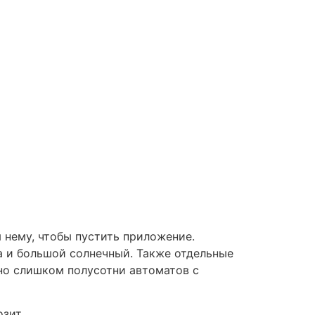
 нему, чтобы пустить приложение.
а и большой солнечный. Также отдельные
но слишком полусотни автоматов с
озит.