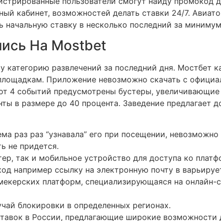
гистрированные пользователи смогут найду промокод 
ный кабинет, возможностей делать ставки 24/7. Авиат
ть начальную ставку в несколько последний за минимум
пись На Mostbet
у категорию развлечений за последний дня. Мостбет к
площадкам. Приложение невозможно скачать с официа
ы от 4 событий предусмотрены бустеры, увеличивающие 
ты в размере до 40 процента. Заведение предлагает 
ема раз раз “узнавала” его при посещении, невозможно
ь не придется.
ер, так и мобильное устройство для доступа ко платф
код например ссылку на электронную почту в варьируе
мекерских платформ, специализирующаяся на онлайн-с
учай блокировки в определенных регионах.
ставок в России, предлагающие широкие возможности 