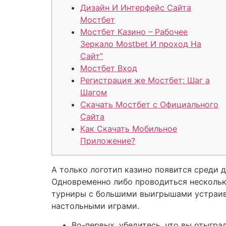
Дизайн И Интерфейс Сайта
Мостбет
Мостбет Казино – Рабочее
Зеркало Mostbet И проход На
Сайт”
Мостбет Вход
Регистрация же Мостбет: Шаг а
Шагом
Скачать Мостбет с Официального
Сайта
Как Скачать Мобильное
Приложение?
А только логотип казино появится среди 
Одновременно либо проводиться несколько
турниры с большими выигрышами устраива
настольными играми.
Во-первых, убедитесь, что вы отыграл