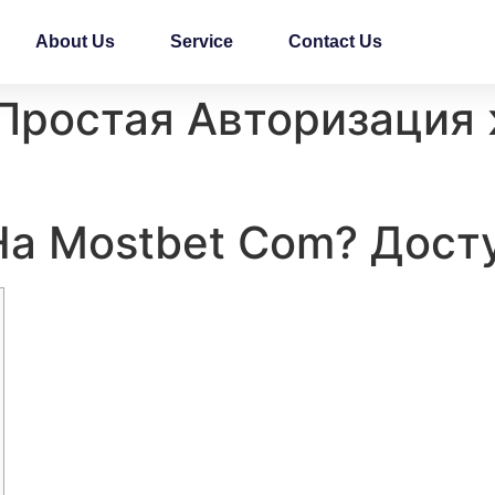
About Us
Service
Contact Us
 Простая Авторизация
На Mostbet Com? Дост