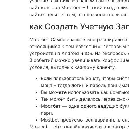
участие в акциях. На нашем сайте незаре
сайт контора Мостбет – Легкий вход а лич
сайтах ценится тем, что позволял повыси
как Создать Учетную За
Мостбет Casino значительно расширило эт
относящийся к тем известным” “игровым 
устройств на Android и iOS. На экспресс
3 событий можно увеличивать коэффициен
условия, выгодных каждому клиенту.
Если пользователь хочет, чтобы сист
меня – тогда логин и пароль принимат
Вы можете использовать как компьют
Так может быть делалось через смс-
Мостбет — одна одного ведущих бук
пари.
Mostbet предусмотрел варианты в сл
Mostbet — это онлайн казино и оператор 