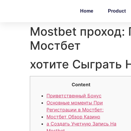
Home
Product
Mostbet проход:
Мостбет
хотите Сыграть 
Content
Приветственный Бонус
Основные моменты При
Регистрации в Мостбет:
Мостбет Обзор Казино
а Создать Учетную Запись На
Mostbet