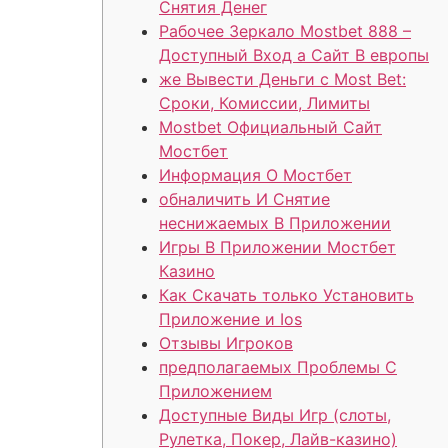
Снятия Денег
Рабочее Зеркало Mostbet 888 –
Доступный Вход а Сайт В европы
же Вывести Деньги с Most Bet:
Сроки, Комиссии, Лимиты
Mostbet Официальный Сайт
Мостбет
Информация О Мостбет
обналичить И Снятие
неснижаемых В Приложении
Игры В Приложении Мостбет
Казино
Как Скачать только Установить
Приложение и Ios
Отзывы Игроков
предполагаемых Проблемы С
Приложением
Доступные Виды Игр (слоты,
Рулетка, Покер, Лайв-казино)