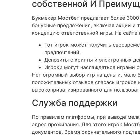
собственной И Преимуще
Букмекер Мостбет предлагает более 3000 и
бонусные предложения, включая акции и т
концепцию ответственной игры. На сайте 
Тот игрок может получить своеврем
предпочтений.
Депозиты с крипты и электронных де
Игроки могут наслаждаться играми от
Нет огромный выбор игр на деньги, мало 
положительных отзывов спасась игроков и
высокоприватизированного для пользоват
Служба поддержки
По правилам платформы, при выводе мелк
адрес проживания. Для этого игрок Мостб
документов. Время окончательного подтв