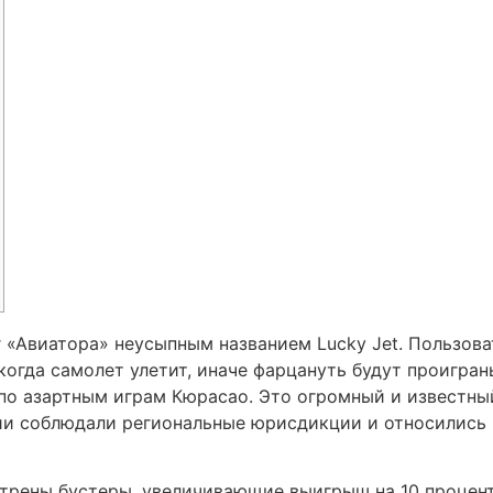
г «Авиатора» неусыпным названием Lucky Jet. Пользова
огда самолет улетит, иначе фарцануть будут проигра
 азартным играм Кюрасао. Это огромный и известный
нии соблюдали региональные юрисдикции и относились 
трены бустеры, увеличивающие выигрыш на 10 процент