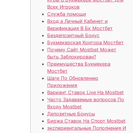
Всех Игроков
Служба помощи
Вход а Личный Кабинет и
Верификация В Бк Мостбет
Бездепозитный Бонус
Букмекерская Контора Мостбет
Почему Сайт Mostbet Может
быть Заблокирован?
Преимущества Букмекера
Мостбет
Шаги По Обновлению
Приложения
Вариант Ставок Live На Mostbet
Часто Задаваемые вопросов По
Входу Mostbet
Депозитные Бонусы
Биржа Ставок На Спорт Mostbet
экспериентальные Пополнения И