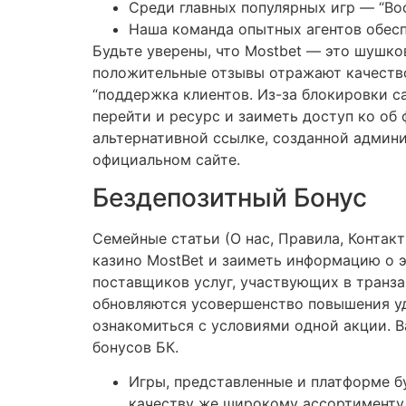
Среди главных популярных игр — “Book 
Наша команда опытных агентов обесп
Будьте уверены, что Mostbet — это шушко
положительные отзывы отражают качество 
“поддержка клиентов. Из-за блокировки с
перейти и ресурс и заиметь доступ ко об
альтернативной ссылке, созданной админ
официальном сайте.
Бездепозитный Бонус
Семейные статьи (О нас, Правила, Контак
казино MostBet и заиметь информацию о э
поставщиков услуг, участвующих в транз
обновляются усовершенство повышения уд
ознакомиться с условиями одной акции. В
бонусов БК.
Игры, представленные и платформе б
качеству же широкому ассортименту