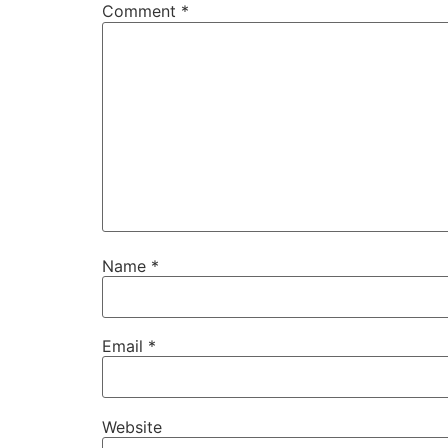
Comment
*
Name
*
Email
*
Website