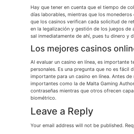
Hay que tener en cuenta que el tiempo de co
días laborables, mientras que los monederos 
que los casinos verifican cada solicitud de 
en la legalización y gestión de los juegos de
sal inmediatamente de ahí, pues tu dinero y d
Los mejores casinos onlin
Al evaluar un casino en línea, es importante 
personales. Es una pregunta que no es fácil
importante para un casino en línea. Antes de 
importantes como la de Malta Gaming Autho
contraseñas mientras que otros ofrecen capa
biométrico.
Leave a Reply
Your email address will not be published.
Req