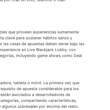
nibles que proveen experiencias sumamente
nta clave para sostener hábitos sanos y
mo las casas de apuestas deben darse bajo las
xperiencia en Live Blackjack Lobby, con
categorías, incluyendo game shows como Deal
dora, tableta o móvil. La primera vez que
requisito de apuesta considerable para los
 están asociados a desarrolladores de
categorías, compartiendo características,
 algunos sobresalen por encima del resto.