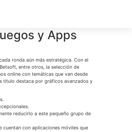
Juegos y Apps
 cada ronda aún más estratégica. Con el
tsoft, entre otros, la selección de
nos online con temáticas que van desde
 título destaca por gráficos avanzados y
s.
xcepcionales.
almente reducirlo a este pequeño grupo de
le cuentan con aplicaciones móviles que