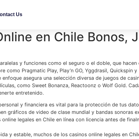
ontact Us
nline en Chile Bonos, 
aralelas y funciones como el seguro o el doble, que hacen
como Pragmatic Play, Play’n GO, Yggdrasil, Quickspin y Be
 enfoque asegura una selección diversa de juegos de casi
elículas, como Sweet Bonanza, Reactoonz o Wolf Gold. Cada
nerte entretenido.
ersonal y financiera es vital para la protección de tus dato
nen gráficos de video de clase mundial y bandas sonoras e
online legales en Chile en línea con licencia antes de fin
ida y estable, muchos de los casinos online legales en Chi