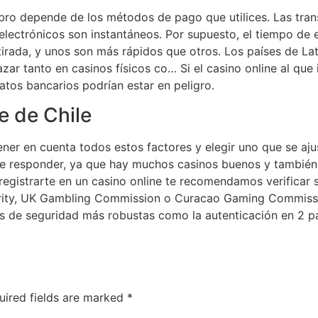
bro depende de los métodos de pago que utilices. Las tran
electrónicos son instantáneos. Por supuesto, el tiempo de 
retirada, y unos son más rápidos que otros. Los países de L
 azar tanto en casinos físicos co… Si el casino online al q
atos bancarios podrían estar en peligro.
e de Chile
tener en cuenta todos estos factores y elegir uno que se aj
 de responder, ya que hay muchos casinos buenos y tambié
registrarte en un casino online te recomendamos verificar 
rity, UK Gambling Commission o Curacao Gaming Commiss
s de seguridad más robustas como la autenticación en 2 p
uired fields are marked
*