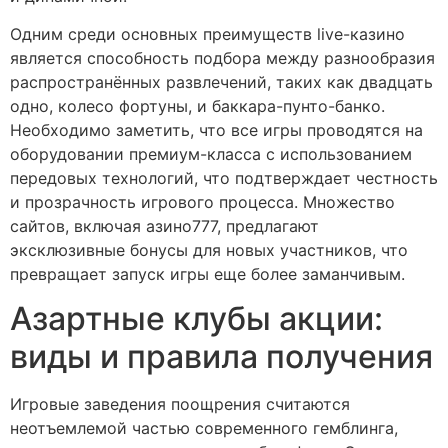
Одним среди основных преимуществ live-казино
является способность подбора между разнообразия
распространённых развлечений, таких как двадцать
одно, колесо фортуны, и баккара-пунто-банко.
Необходимо заметить, что все игры проводятся на
оборудовании премиум-класса с использованием
передовых технологий, что подтверждает честность
и прозрачность игрового процесса. Множество
сайтов, включая азино777, предлагают
эксклюзивные бонусы для новых участников, что
превращает запуск игры еще более заманчивым.
Азартные клубы акции:
виды и правила получения
Игровые заведения поощрения считаются
неотъемлемой частью современного гемблинга,