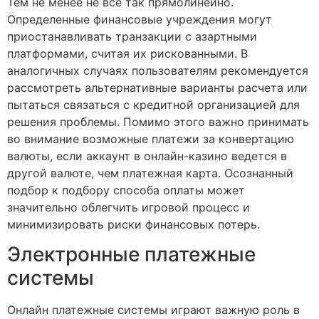
Тем не менее не всё так прямолинейно.
Определенные финансовые учреждения могут
приостанавливать транзакции с азартными
платформами, считая их рискованными. В
аналогичных случаях пользователям рекомендуется
рассмотреть альтернативные варианты расчета или
пытаться связаться с кредитной организацией для
решения проблемы. Помимо этого важно принимать
во внимание возможные платежи за конвертацию
валюты, если аккаунт в онлайн-казино ведется в
другой валюте, чем платежная карта. Осознанный
подбор к подбору способа оплаты может
значительно облегчить игровой процесс и
минимизировать риски финансовых потерь.
Электронные платежные
системы
Онлайн платежные системы играют важную роль в