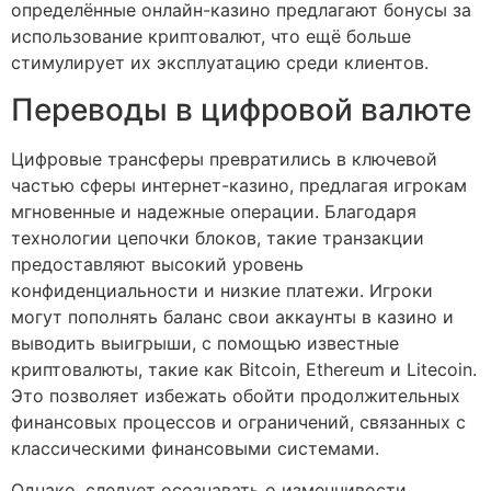
определённые онлайн-казино предлагают бонусы за
использование криптовалют, что ещё больше
стимулирует их эксплуатацию среди клиентов.
Переводы в цифровой валюте
Цифровые трансферы превратились в ключевой
частью сферы интернет-казино, предлагая игрокам
мгновенные и надежные операции. Благодаря
технологии цепочки блоков, такие транзакции
предоставляют высокий уровень
конфиденциальности и низкие платежи. Игроки
могут пополнять баланс свои аккаунты в казино и
выводить выигрыши, с помощью известные
криптовалюты, такие как Bitcoin, Ethereum и Litecoin.
Это позволяет избежать обойти продолжительных
финансовых процессов и ограничений, связанных с
классическими финансовыми системами.
Однако, следует осознавать о изменчивости