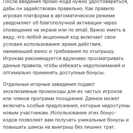
После введения промо-кода нужно удостовериться,
дабы он задействован правильно. Как правило
игровая платформа в автоматическом режиме
уведомляет об благополучной активации через
оповещение на экране или по email. Важно иметь в
виду, что любой акционный код включает свои
условия использования: время действия,
наименьший взнос и требования по отыгрышу.
Игрокам рекомендуется вдумчиво просматривать
данные правила, чтобы избежать недопониманий и
оптимально применять доступные бонусы.
Отдельные игорные заведения подают
эксклюзивные промокоды для их частых игроков
или членов программ поощрения. Данное может
включать особые предложения, которые недоступны
новым участникам. Использование этих бонус-
кодов позволяет вам получать уникальные бонусы и
повышать шансы на выигрыш без лишних трат.