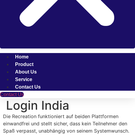
Home
Product
About Us
Service
Contact Us
Contact Us
Login India
Die Recreation funktioniert auf beiden Plattformen
einwandfrei und stellt sicher, dass kein Teilnehmer den
Spaß verpasst, unabhängig von seinem Systemwunsch.