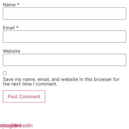
Name
*
Email
*
Website
Save my name, email, and website in this browser for
the next time I comment.
ebook-
nstagram
Linkedin
X-