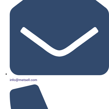
info@metsell.com