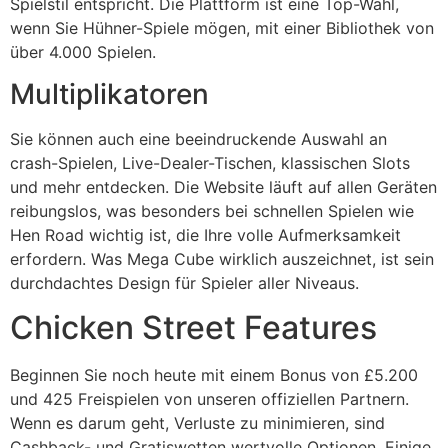
Spielstil entspricht. Die Plattform ist eine Top-Wahl,
wenn Sie Hühner-Spiele mögen, mit einer Bibliothek von
über 4.000 Spielen.
Multiplikatoren
Sie können auch eine beeindruckende Auswahl an
crash-Spielen, Live-Dealer-Tischen, klassischen Slots
und mehr entdecken. Die Website läuft auf allen Geräten
reibungslos, was besonders bei schnellen Spielen wie
Hen Road wichtig ist, die Ihre volle Aufmerksamkeit
erfordern. Was Mega Cube wirklich auszeichnet, ist sein
durchdachtes Design für Spieler aller Niveaus.
Chicken Street Features
Beginnen Sie noch heute mit einem Bonus von £5.200
und 425 Freispielen von unseren offiziellen Partnern.
Wenn es darum geht, Verluste zu minimieren, sind
Cashback- und Gratiswetten wertvolle Optionen. Einige