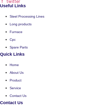
f
twitter
Useful Links
Steel Processing Lines
Long products
Furnace
Cpc
Spare Parts
Quick Links
Home
About Us
Product
Service
Contact Us
Contact Us