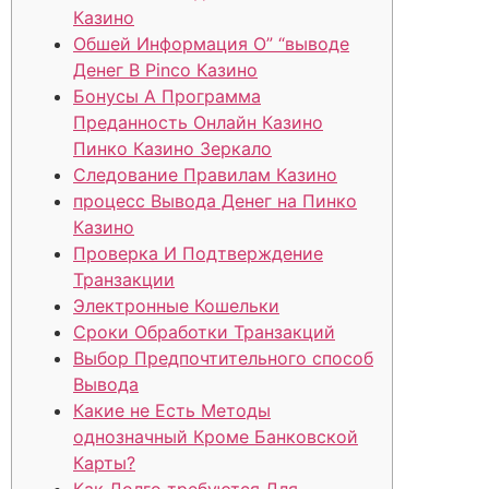
Казино
Обшей Информация О” “выводе
Денег В Pinco Казино
Бонусы А Программа
Преданность Онлайн Казино
Пинко Казино Зеркало
Следование Правилам Казино
процесс Вывода Денег на Пинко
Казино
Проверка И Подтверждение
Транзакции
Электронные Кошельки
Сроки Обработки Транзакций
Выбор Предпочтительного способ
Вывода
Какие не Есть Методы
однозначный Кроме Банковской
Карты?