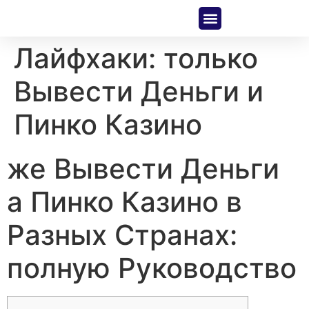
About Us
Contact Us
Лайфхаки: только
Вывести Деньги и
Пинко Казино
же Вывести Деньги
а Пинко Казино в
Разных Странах:
полную Руководство