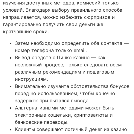
изучения доступных методов, комиссий только
условий. Благодаря выбору правильного способа
напрашивается, можно избежать сюрпризов и
гарантированно получить свои деньги же
кратчайшие сроки.
Затем необходимо определить оба контакта —
номер телефона только email.
Вывод средств с Пинко казино — как
несложный процесс, только следовать всем
различным рекомендациям и пошаговым
инструкциям.
Внимательно изучайте обстоятельства бонусов
перед но использованием, чтобы конечно
задержек при пытался вывода.
Альтернативными методами может быть
электронные кошельки, криптовалюты и
банковские переводы.
Клиенты совершают логичный денег из казино