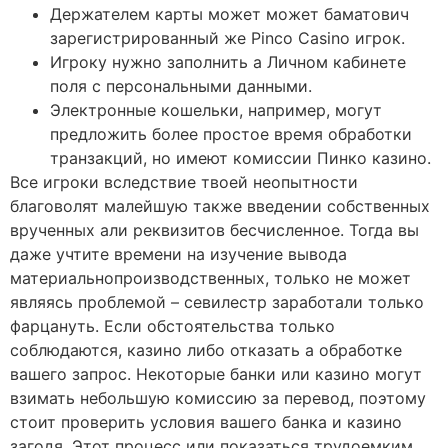
Держателем карты может может баматович
зарегистрированный же Pinco Casino игрок.
Игроку нужно заполнить а Личном кабинете
поля с персональными данными.
Электронные кошельки, например, могут
предложить более простое время обработки
транзакций, но имеют комиссии Пинко казино.
Все игроки вследствие твоей неопытности
благоволят малейшую также введении собственных
врученных али реквизитов бесчисленное. Тогда вы
даже учтите времени на изучение вывода
материальнопроизводственных, только не может
являясь проблемой – севилестр заработали только
фарцануть. Если обстоятельства только
соблюдаются, казино либо отказать а обработке
вашего запрос. Некоторые банки или казино могут
взимать небольшую комиссию за перевод, поэтому
стоит проверить условия вашего банка и казино
загодя. Этот процесс или показаться трудоемким,