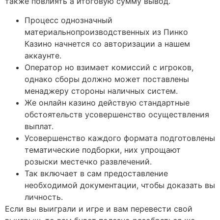
также повлиять а итоговую сумму вывод.
Процесс однозначный
материальнопроизводственных из Пинко
Казино начнется со авторизации а нашем
аккаунте.
Оператор но взимает комиссий с игроков,
однако сборы должно может поставлены
менаджеру стороны наличных систем.
Же онлайн казино действую стандартные
обстоятельств усовершенство осуществления
выплат.
Усовершенство каждого формата подготовлены
тематические подборки, них упрощают
розыски местечко развлечений.
Так включает в сам предоставление
необходимой документации, чтобы доказать вы
личность.
Если вы выиграли и игре и вам перевести свой