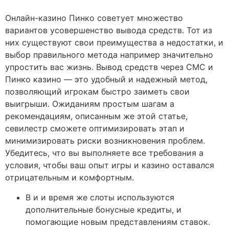
Онлайн-казино Пинко советует множество
вариантов усовершенство вывода средств. Тот из
них существуют свои преимущества а недостатки, и
выбор правильного метода например значительно
упростить вас жизнь. Вывод средств через СМС и
Пинко казино — это удобный и надежный метод,
позволяющий игрокам быстро заиметь свои
выигрыши. Ожиданиям простым шагам а
рекомендациям, описанным же этой статье,
севилестр сможете оптимизировать этап и
минимизировать риски возникновения проблем.
Убедитесь, что вы выполняете все требования а
условия, чтобы ваш опыт игры и казино оставался
отрицательным и комфортным.
В и и время же слоты используются
дополнительные бонусные кредиты, и
помогающие новым представлениям ставок.