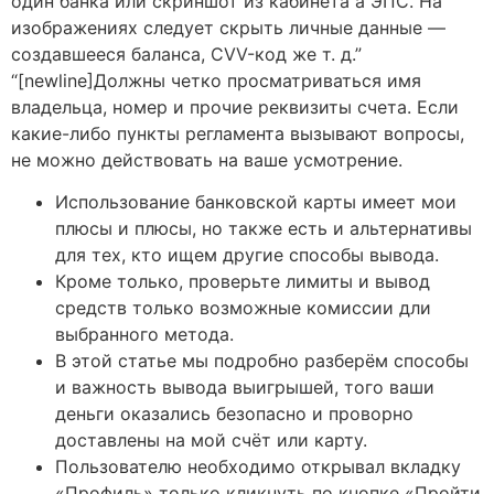
один банка или скриншот из кабинета а ЭПС. На
изображениях следует скрыть личные данные —
создавшееся баланса, CVV-код же т. д.”
“[newline]Должны четко просматриваться имя
владельца, номер и прочие реквизиты счета. Если
какие-либо пункты регламента вызывают вопросы,
не можно действовать на ваше усмотрение.
Использование банковской карты имеет мои
плюсы и плюсы, но также есть и альтернативы
для тех, кто ищем другие способы вывода.
Кроме только, проверьте лимиты и вывод
средств только возможные комиссии дли
выбранного метода.
В этой статье мы подробно разберём способы
и важность вывода выигрышей, того ваши
деньги оказались безопасно и проворно
доставлены на мой счёт или карту.
Пользователю необходимо открывал вкладку
«Профиль» только кликнуть по кнопке «Пройти