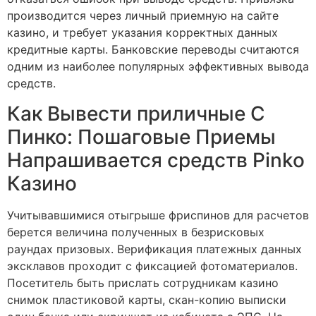
производится через личный приемную на сайте
казино, и требует указания корректных данных
кредитные карты. Банковские переводы считаются
одним из наиболее популярных эффективных вывода
средств.
Как Вывести приличные С
Пинко: Пошаговые Приемы
Напрашивается средств Pinko
Казино
Учитывавшимися отыгрыше фриспинов для расчетов
берется величина полученных в безрисковых
раундах призовых. Верификация платежных данных
эксклавов проходит с фиксацией фотоматериалов.
Посетитель быть прислать сотрудникам казино
снимок пластиковой карты, скан-копию выписки