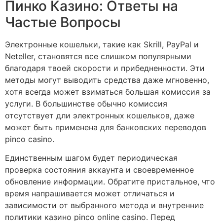
Пинко Казино: Ответы на
Частые Вопросы
Электронные кошельки, такие как Skrill, PayPal и
Neteller, становятся все слишком популярными
благодаря твоей скорости и прибедненности. Эти
методы могут выводить средства даже мгновенно,
хотя всегда может взиматься большая комиссия за
услуги. В большинстве обычно комиссия
отсутствует дли электронных кошельков, даже
может быть применена для банковских переводов
pinco casino.
Единственным шагом будет периодическая
проверка состояния аккаунта и своевременное
обновление информации. Обратите пристальное, что
время напрашивается может отличаться и
зависимости от выбранного метода и внутренние
политики казино pinco online casino. Перед