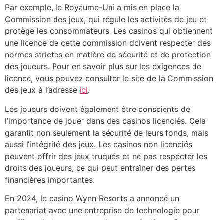
Par exemple, le Royaume-Uni a mis en place la
Commission des jeux, qui régule les activités de jeu et
protège les consommateurs. Les casinos qui obtiennent
une licence de cette commission doivent respecter des
normes strictes en matière de sécurité et de protection
des joueurs. Pour en savoir plus sur les exigences de
licence, vous pouvez consulter le site de la Commission
des jeux à l’adresse
ici
.
Les joueurs doivent également être conscients de
l’importance de jouer dans des casinos licenciés. Cela
garantit non seulement la sécurité de leurs fonds, mais
aussi l’intégrité des jeux. Les casinos non licenciés
peuvent offrir des jeux truqués et ne pas respecter les
droits des joueurs, ce qui peut entraîner des pertes
financières importantes.
En 2024, le casino Wynn Resorts a annoncé un
partenariat avec une entreprise de technologie pour