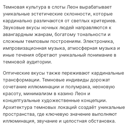
Темновая культура в слоты Леон вырабатывает
уникальные эстетические склонности, которые
кардинально различаются от светлых критериев.
Звуковые вкусы ночных людей направляются к
авангардным жанрам, богатому тональности и
сложным темповым построениям. Электроника,
импровизационная музыка, атмосферная музыка и
иные течения обретают уникальный понимание в
темновой аудитории.
Оптические вкусы также переживают кардинальные
трансформации. Темновые индивиды дорожат
сочетание иллюминации и полумрака, неоновую
красоту, минимализм в казино Леон и
концептуальные художественные концепции.
Архитектура темновых локаций создаёт уникальные
пространства, где ключевую значение выполняют
иллюминация, звучание и целостная обстановка.