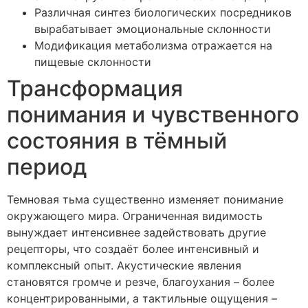
Различная синтез биологических посредников
вырабатывает эмоциональные склонности
Модификация метаболизма отражается на
пищевые склонности
Трансформация
понимания и чувственного
состояния в тёмный
период
Темновая тьма существенно изменяет понимание
окружающего мира. Ограниченная видимость
вынуждает интенсивнее задействовать другие
рецепторы, что создаёт более интенсивный и
комплексный опыт. Акустические явления
становятся громче и резче, благоухания – более
концентрированными, а тактильные ощущения –