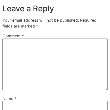
Leave a Reply
Your email address will not be published.
Required
fields are marked
*
Comment
*
Name
*