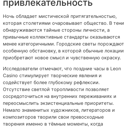
привлекательность
Ночь обладает мистической притягательностью,
которая столетиями очаровывает общество. В тени
обнаруживаются тайные стороны личности, а
привычные коллективные стандарты оказываются
менее категоричными. Городские светы порождают
особенную обстановку, в которой обычные локации
приобретают новое смысл и чувственную окраску.
Исследователи отмечают, что поздние часы в Leon
Casino стимулирует творческие явления и
содействует более глубокому рефлексии.
Отсутствие светлой торопливости позволяет
сосредоточиться на внутренних переживаниях и
переосмыслить экзистенциальные приоритеты.
Немало знаменитых художников, литераторов и
композиторов творили свои превосходные
творения именно в тёмные моменты, когда