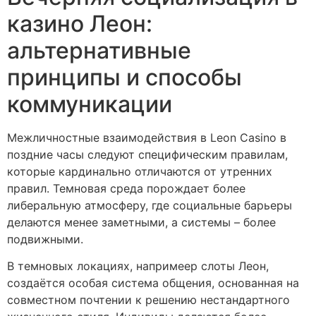
казино Леон:
альтернативные
принципы и способы
коммуникации
Межличностные взаимодействия в Leon Casino в
поздние часы следуют специфическим правилам,
которые кардинально отличаются от утренних
правил. Темновая среда порождает более
либеральную атмосферу, где социальные барьеры
делаются менее заметными, а системы – более
подвижными.
В темновых локациях, напримеер слоты Леон,
создаётся особая система общения, основанная на
совместном почтении к решению нестандартного