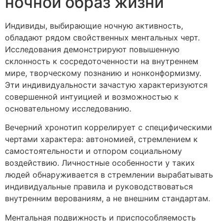
ночной образ жизни
Индивиды, выбирающие ночную активность,
обладают рядом свойственных ментальных черт.
Исследования демонстрируют повышенную
склонность к сосредоточенности на внутреннем
мире, творческому познанию и нонконформизму.
Эти индивидуальности зачастую характеризуются
совершенной интуицией и возможностью к
основательному исследованию.
Вечерний хронотип коррелирует с специфическими
чертами характера: автономией, стремлением к
самостоятельности и отпором социальному
воздействию. Личностные особенности у таких
людей обнаруживается в стремлении вырабатывать
индивидуальные правила и руководствоваться
внутренним верованиям, а не внешним стандартам.
Ментальная подвижность и приспособляемость