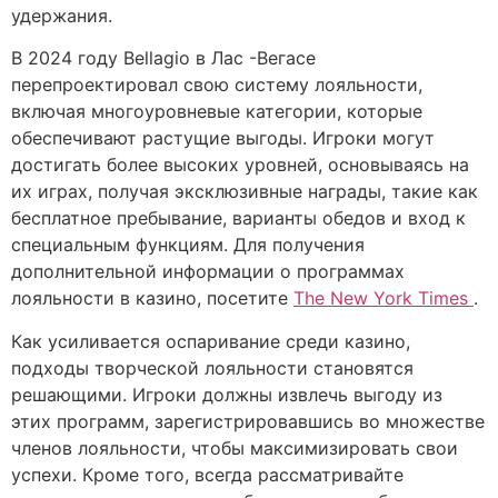
удержания.
В 2024 году Bellagio в Лас -Вегасе
перепроектировал свою систему лояльности,
включая многоуровневые категории, которые
обеспечивают растущие выгоды. Игроки могут
достигать более высоких уровней, основываясь на
их играх, получая эксклюзивные награды, такие как
бесплатное пребывание, варианты обедов и вход к
специальным функциям. Для получения
дополнительной информации о программах
лояльности в казино, посетите
The New York Times
.
Как усиливается оспаривание среди казино,
подходы творческой лояльности становятся
решающими. Игроки должны извлечь выгоду из
этих программ, зарегистрировавшись во множестве
членов лояльности, чтобы максимизировать свои
успехи. Кроме того, всегда рассматривайте