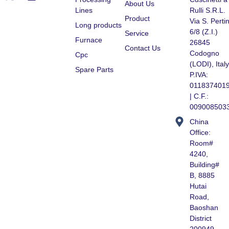
About Us
Lines
Rulli S.R.L.
Product
Via S. Pertin
Long products
6/8 (Z.I.)
Service
Furnace
26845
Contact Us
Codogno
Cpc
(LODI), Italy
Spare Parts
P.IVA:
011837401
| C.F.:
009008503
China
Office:
Room#
4240,
Building#
B, 8885
Hutai
Road,
Baoshan
District
200949