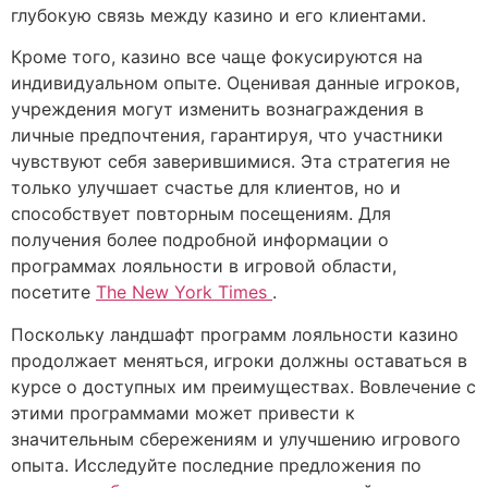
глубокую связь между казино и его клиентами.
Кроме того, казино все чаще фокусируются на
индивидуальном опыте. Оценивая данные игроков,
учреждения могут изменить вознаграждения в
личные предпочтения, гарантируя, что участники
чувствуют себя заверившимися. Эта стратегия не
только улучшает счастье для клиентов, но и
способствует повторным посещениям. Для
получения более подробной информации о
программах лояльности в игровой области,
посетите
The New York Times
.
Поскольку ландшафт программ лояльности казино
продолжает меняться, игроки должны оставаться в
курсе о доступных им преимуществах. Вовлечение с
этими программами может привести к
значительным сбережениям и улучшению игрового
опыта. Исследуйте последние предложения по