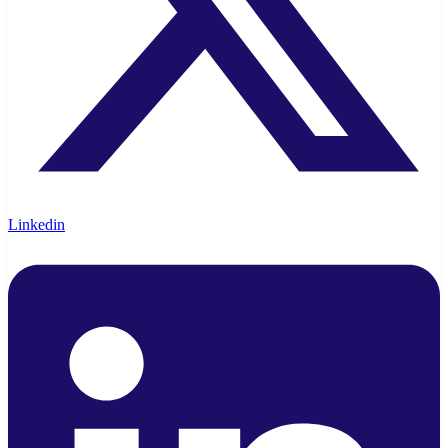
Linkedin