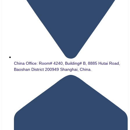
China Office: Room# 4240, Building# B, 8885 Hutai Road,
Baoshan District 200949 Shanghai, China.