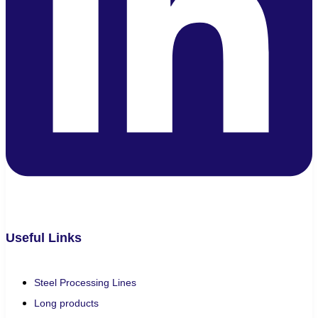
Useful Links
Steel Processing Lines
Long products