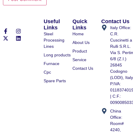
Useful
Quick
Contact Us
Links
Links
Italy Office:
Steel
Home
C.R.
Processing
Cuscinetti a
About Us
Lines
Rulli S.R.L.
Product
Via S. Pertin
Long products
6/8 (Z.I.)
Service
Furnace
26845
Contact Us
Codogno
Cpc
(LODI), Italy
Spare Parts
P.IVA:
011837401
| C.F.:
009008503
China
Office:
Room#
4240,