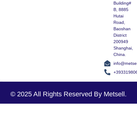
Building#
B, 8885
Hutai
Road,
Baoshan
District
200949
Shanghai,
China.
info@metse
+39331980
© 2025 All Rights Reserved By Metsell.