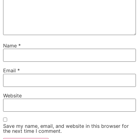
Name
*
Email
*
Website
Save my name, email, and website in this browser for
the next time I comment.