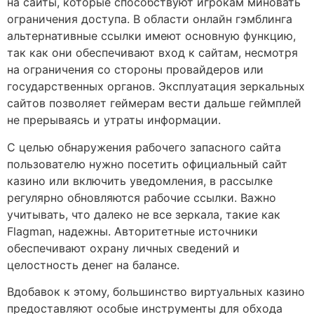
на сайты, которые способствуют игрокам миновать
ограничения доступа. В области онлайн гэмблинга
альтернативные ссылки имеют основную функцию,
так как они обеспечивают вход к сайтам, несмотря
на ограничения со стороны провайдеров или
государственных органов. Эксплуатация зеркальных
сайтов позволяет геймерам вести дальше геймплей
не прерываясь и утраты информации.
С целью обнаружения рабочего запасного сайта
пользователю нужно посетить официальный сайт
казино или включить уведомления, в рассылке
регулярно обновляются рабочие ссылки. Важно
учитывать, что далеко не все зеркала, такие как
Flagman, надежны. Авторитетные источники
обеспечивают охрану личных сведений и
целостность денег на балансе.
Вдобавок к этому, большинство виртуальных казино
предоставляют особые инструменты для обхода