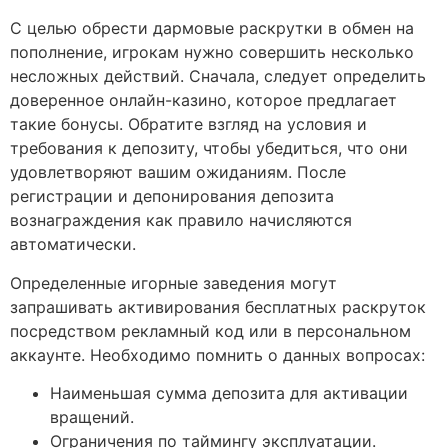
С целью обрести дармовые раскрутки в обмен на
пополнение, игрокам нужно совершить несколько
несложных действий. Сначала, следует определить
доверенное онлайн-казино, которое предлагает
такие бонусы. Обратите взгляд на условия и
требования к депозиту, чтобы убедиться, что они
удовлетворяют вашим ожиданиям. После
регистрации и депонирования депозита
вознаграждения как правило начисляются
автоматически.
Определенные игорные заведения могут
запрашивать активирования бесплатных раскруток
посредством рекламный код или в персональном
аккаунте. Необходимо помнить о данных вопросах:
Наименьшая сумма депозита для активации
вращений.
Ограничения по таймингу эксплуатации.