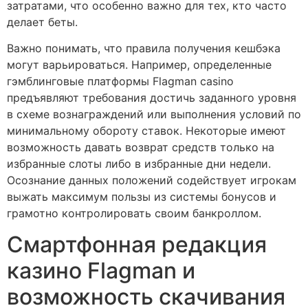
затратами, что особенно важно для тех, кто часто
делает беты.
Важно понимать, что правила получения кешбэка
могут варьироваться. Например, определенные
гэмблинговые платформы Flagman casino
предъявляют требования достичь заданного уровня
в схеме вознаграждений или выполнения условий по
минимальному обороту ставок. Некоторые имеют
возможность давать возврат средств только на
избранные слоты либо в избранные дни недели.
Осознание данных положений содействует игрокам
выжать максимум пользы из системы бонусов и
грамотно контролировать своим банкроллом.
Смартфонная редакция
казино Flagman и
возможность скачивания