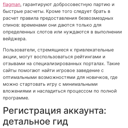
flagman
, гарантируют добросовестную партию и
быстрые расчеты. Кроме того следует брать в
расчет правила предоставления безвозмездных
спинов: временами они даются только для
определенных слотов или нуждаются в выполнении
вейджера.
Пользователи, стремящиеся к привлекательные
акции, могут воспользоваться рейтингами и
отзывами на специализированных порталах. Такие
сайты помогают найти игровое заведение с
оптимальными возможностями для новичков, где
можно стартовать игру с минимальными
вложениями и насладиться процессом по полной
программе.
Регистрация аккаунта:
детальное гид