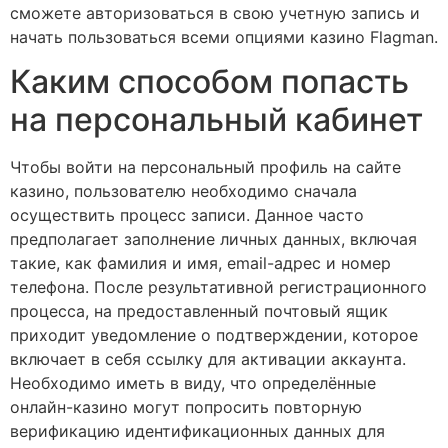
сможете авторизоваться в свою учетную запись и
начать пользоваться всеми опциями казино Flagman.
Каким способом попасть
на персональный кабинет
Чтобы войти на персональный профиль на сайте
казино, пользователю необходимо сначала
осуществить процесс записи. Данное часто
предполагает заполнение личных данных, включая
такие, как фамилия и имя, email-адрес и номер
телефона. После результативной регистрационного
процесса, на предоставленный почтовый ящик
приходит уведомление о подтверждении, которое
включает в себя ссылку для активации аккаунта.
Необходимо иметь в виду, что определённые
онлайн-казино могут попросить повторную
верификацию идентификационных данных для