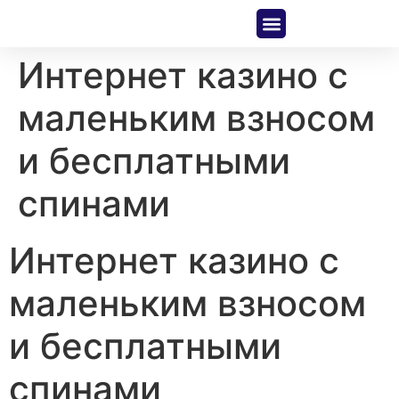
About Us
Contact Us
Интернет казино с
маленьким взносом
и бесплатными
спинами
Интернет казино с
маленьким взносом
и бесплатными
спинами