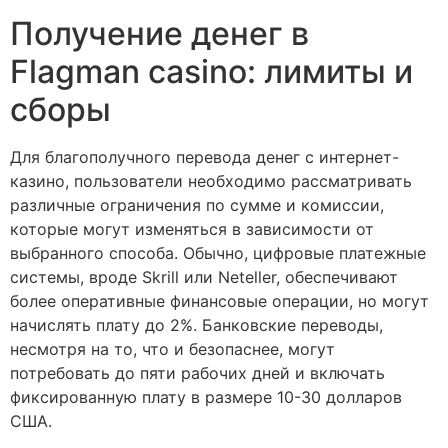
Получение денег в
Flagman casino: лимиты и
сборы
Для благополучного перевода денег с интернет-
казино, пользователи необходимо рассматривать
различные ограничения по сумме и комиссии,
которые могут изменяться в зависимости от
выбранного способа. Обычно, цифровые платежные
системы, вроде Skrill или Neteller, обеспечивают
более оперативные финансовые операции, но могут
начислять плату до 2%. Банковские переводы,
несмотря на то, что и безопаснее, могут
потребовать до пяти рабочих дней и включать
фиксированную плату в размере 10-30 долларов
США.