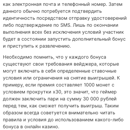
как электронная почта и телефонный номер. Затем
данного обычно потребуется подтвердить
идентичность посредством отправку удостоверений
либо подтверждение по SMS. Лишь по окончании
выполнения всех без исключения условий участник
будет в состоянии запустить дополнительный бонус
и приступить к развлечению.
Необходимо помнить, что у каждого бонуса
существуют свои требования вейджера, которые
могут включать в себя определенные ставочные
условия или ограничения на снятие выигрышей. К
примеру, если премия составляет 1000 монет с
условием прокрутки x30, это значит, что геймер
должен заключить пари на сумму 30 000 рублей
перед тем, как сможет получить выигрыш. Таким
образом всегда советуется внимательно читать
правила и условия до использованием какого-либо
бонуса в онлайн казино.