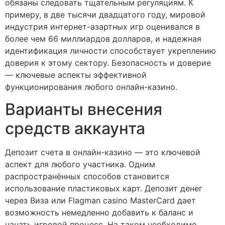
обязаны следовать тщательным регуляциям. К
примеру, в две тысячи двадцатого году, мировой
индустрия интернет-азартных игр оценивался в
более чем 66 миллиардов долларов, и надежная
идентификация личности способствует укреплению
доверия к этому сектору. Безопасность и доверие
— ключевые аспекты эффективной
функционирования любого онлайн-казино.
Варианты внесения
средств аккаунта
Депозит счета в онлайн-казино — это ключевой
аспект для любого участника. Одним
распространённых способов становится
использование пластиковых карт. Депозит денег
через Виза или Flagman casino MasterCard дает
возможность немедленно добавить к баланс и
начать игровой процесс. На таком необходимо