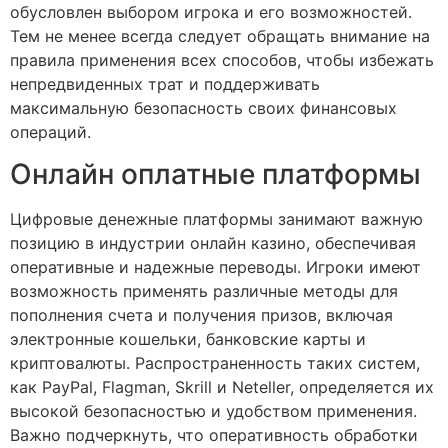
обусловлен выбором игрока и его возможностей.
Тем не менее всегда следует обращать внимание на
правила применения всех способов, чтобы избежать
непредвиденных трат и поддерживать
максимальную безопасность своих финансовых
операций.
Онлайн оплатные платформы
Цифровые денежные платформы занимают важную
позицию в индустрии онлайн казино, обеспечивая
оперативные и надежные переводы. Игроки имеют
возможность применять различные методы для
пополнения счета и получения призов, включая
электронные кошельки, банковские карты и
криптовалюты. Распространенность таких систем,
как PayPal, Flagman, Skrill и Neteller, определяется их
высокой безопасностью и удобством применения.
Важно подчеркнуть, что оперативность обработки