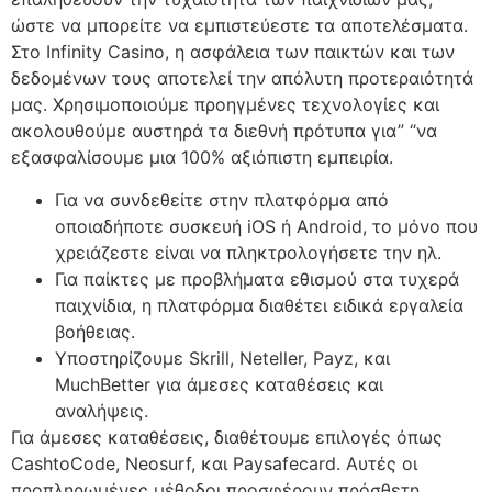
ώστε να μπορείτε να εμπιστεύεστε τα αποτελέσματα.
Στο Infinity Casino, η ασφάλεια των παικτών και των
δεδομένων τους αποτελεί την απόλυτη προτεραιότητά
μας. Χρησιμοποιούμε προηγμένες τεχνολογίες και
ακολουθούμε αυστηρά τα διεθνή πρότυπα για” “να
εξασφαλίσουμε μια 100% αξιόπιστη εμπειρία.
Για να συνδεθείτε στην πλατφόρμα από
οποιαδήποτε συσκευή iOS ή Android, το μόνο που
χρειάζεστε είναι να πληκτρολογήσετε την ηλ.
Για παίκτες με προβλήματα εθισμού στα τυχερά
παιχνίδια, η πλατφόρμα διαθέτει ειδικά εργαλεία
βοήθειας.
Υποστηρίζουμε Skrill, Neteller, Payz, και
MuchBetter για άμεσες καταθέσεις και
αναλήψεις.
Για άμεσες καταθέσεις, διαθέτουμε επιλογές όπως
CashtoCode, Neosurf, και Paysafecard. Αυτές οι
προπληρωμένες μέθοδοι προσφέρουν πρόσθετη