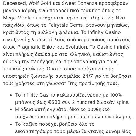
Deceased, Wolf Gold και Sweet Bonanza προσφέρουν
μεγάλα κέρδη, ενώ προοδευτικά τζάκποτ όπως το
Mega Moolah υπόσχονται τεράστιες πληρωμές. Νέα
παιχνίδια, όπως το Fairytale Gems, φτάνουν μηνιαίως,
κρατώντας τη συλλογή φρέσκια. Το Infinity Casino
φιλοξενεί χιλιάδες τίτλους από κορυφαίους παρόχους
όπως Pragmatic Enjoy και Evolution. Το Casino Infinity
είναι πλήρως διαθέσιμο στα ελληνικά, καθιστώντας
εύκολη την πλοήγηση και την απόλαυση για τους
τοπικούς παίκτες. Ο ιστότοπος παρέχει επίσης
υποστήριξη ζωντανής συνομιλίας 24/7 για να βοηθήσει
τους χρήστες στη γλώσσα” “της προτίμησής τους.
Το Infinity Casino καλωσορίζει νέους με 100%
μπόνους έως €500 συν 2 hundred δωρεάν spins.
Η άδεια αυτή εγγυάται δίκαιες συνθήκες
παιχνιδιού και πλήρη προστασία των παικτών μας.
Το καζίνο παρέχει βοήθεια όλο το
εικοσιτετράωρο τόσο μέσω ζωντανής συνομιλίας