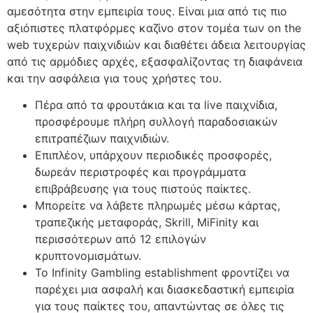
αμεσότητα στην εμπειρία τους. Είναι μια από τις πιο
αξιόπιστες πλατφόρμες καζίνο στον τομέα των on the
web τυχερών παιχνιδιών και διαθέτει άδεια λειτουργίας
από τις αρμόδιες αρχές, εξασφαλίζοντας τη διαφάνεια
και την ασφάλεια για τους χρήστες του.
Πέρα από τα φρουτάκια και τα live παιχνίδια,
προσφέρουμε πλήρη συλλογή παραδοσιακών
επιτραπέζιων παιχνιδιών.
Επιπλέον, υπάρχουν περιοδικές προσφορές,
δωρεάν περιστροφές και προγράμματα
επιβράβευσης για τους πιστούς παίκτες.
Μπορείτε να λάβετε πληρωμές μέσω κάρτας,
τραπεζικής μεταφοράς, Skrill, MiFinity και
περισσότερων από 12 επιλογών
κρυπτονομισμάτων.
Το Infinity Gambling establishment φροντίζει να
παρέχει μια ασφαλή και διασκεδαστική εμπειρία
για τους παίκτες του, απαντώντας σε όλες τις