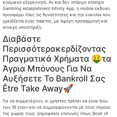
κοσμικού εξερευνητή. Αν και δεν υπάρχει επίσημο
Gambling establishment Infinity App, η mobile έκδοση
προσφέρει όλες τις δυνατότητες και την ευκολία που
χρειάζεται ένας παίκτης, με άψογη προσαρμογή και
συνεχή υποστήριξη.
Διαβάστε
Περισσότερακερδίζοντας
Πραγματικά Χρήματα 🤑τα
Άγρια Μπόνους Για Να
Αυξήσετε Το Bankroll Σας
Être Take Away🚀
Για να συμμετέχουν, οι χρήστες πρέπει να είναι άνω
των 18 ετών και να συμμορφώνονται με τους νόμους
της χώρας τους. Δημοφιλείς επιλογές όπως Book of