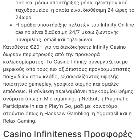
όσο και μέσω υποστήριξης μέσω ηλεκτρονικού
ταχυδρομείου, η οποία είναι διαθέσιμη 24 ώρες το
24ωρο.
Η ομάδα υποστήριξης πελατών του Infinity On line
casino είναι διαθέσιμη 24/7 μέσω ζωντανής
συνομιλίας, email και τηλεφώνου.
Καταθέστε €20+ για να διεκδικήσετε Infinity Casino
δωρεάν περιστροφές από την προσφορά
καλωσορίσματος. Το Casino Infinity συνεργάζεται με
μερικούς από τους πιο αξιόπιστους προγραμματιστές
παιχνιδιών στον κλάδο, εξασφαλίζοντας υψηλής
ποιότητας gameplay, γραφικά αιχμής και ομαλές
επιδόσεις. Η σύνθεση περιλαμβάνει παγκοσμίου φήμης
ονόματα όπως η Microgaming, η NetEnt, η Pragmatic
Participate in και η Play’n Go, μαζί με καινοτόμα
στούντιο όπως η Hacksaw Gambling, η Yggdrasil και η
Relax Gaming.
Casino Infiniteness Προσφορές