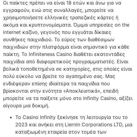
Οι παίκτες πρέπει να είναι 18 ετών και άνω για να
εγγραφούν, ενώ στις συναλλαγές, μπορείτε να
χρησιμοποιήσετε ελληνικές τραπεζικές κάρτες ή
ακόμα και κρυπτονομίσματα. Όμιμα υπηρεσίες on the
internet καζίνο, γεγονός που εγγυάται δίκαιες
συνθήκες παιχνιδιού. Το εύρος των διαθέσιμων
παιχνιδιών στην πλατφόρμα είναι σημαντικό για κάθε
παίκτη. Το Infiniteness Casino διαθέτει εκατοντάδες
παιχνίδια από διαφορετικούς προγραμματιστές. Είναι
βολικά τοποθετημένα σε κατηγορίες, στις οποίες είναι
πολύ εύκολο να βρείτε το αγαπημένο σας. Μας
ενδιέφεραν επίσης ιδιαίτερα τα παιχνίδια που
βρίσκονται στην ενότητα «Αποκλειστικά», επειδή
μπορείτε να τα παίξετε μόνο στο Infinity Casino, αξίζει
σίγουρα μια δοκιμή.
Το Casino Infinity ξεκίνησε τη λειτουργία του το
2023 και ανήκει στη Liernin Corporations LTD, μια
καταξιωμένη εταιρεία στον τομέα των