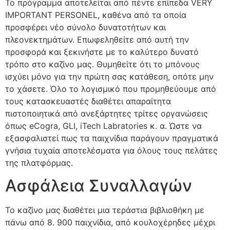
Το πρόγραμμα αποτελείται από πέντε επίπεδα VERY
IMPORTANT PERSONEL, καθένα από τα οποία
προσφέρει νέο σύνολο δυνατοτήτων και
πλεονεκτημάτων. Επωφεληθείτε από αυτή την
προσφορά και ξεκινήστε με το καλύτερο δυνατό
τρόπο στο καζίνο μας. Θυμηθείτε ότι το μπόνους
ισχύει μόνο για την πρώτη σας κατάθεση, οπότε μην
το χάσετε. Όλο το λογισμικό που προμηθεύουμε από
τους κατασκευαστές διαθέτει απαραίτητα
πιστοποιητικά από ανεξάρτητες τρίτες οργανώσεις
όπως eCogra, GLI, iTech Labratories κ. α. Ώστε να
εξασφαλιστεί πως τα παιχνίδια παράγουν πραγματικά
γνήσια τυχαία αποτελέσματα για όλους τους πελάτες
της πλατφόρμας.
Ασφάλεια Συναλλαγών
Το καζίνο μας διαθέτει μια τεράστια βιβλιοθήκη με
πάνω από 8. 900 παιχνίδια, από κουλοχέρηδες μέχρι