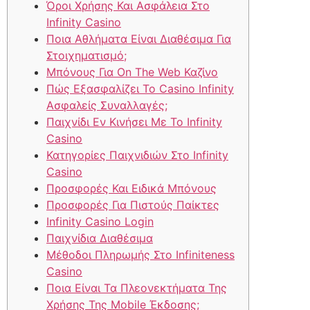
Όροι Χρήσης Και Ασφάλεια Στο
Infinity Casino
Ποια Αθλήματα Είναι Διαθέσιμα Για
Στοιχηματισμό;
Μπόνους Για On The Web Καζίνο
Πώς Εξασφαλίζει Το Casino Infinity
Ασφαλείς Συναλλαγές;
Παιχνίδι Εν Κινήσει Με Το Infinity
Casino
Κατηγορίες Παιχνιδιών Στο Infinity
Casino
Προσφορές Και Ειδικά Μπόνους
Προσφορές Για Πιστούς Παίκτες
Infinity Casino Login
Παιχνίδια Διαθέσιμα
Μέθοδοι Πληρωμής Στο Infiniteness
Casino
Ποια Είναι Τα Πλεονεκτήματα Της
Χρήσης Της Mobile Έκδοσης;