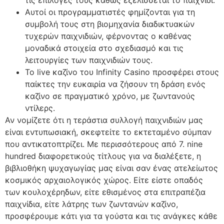
Αυτοί οι προγραμματιστές φημίζονται για τη
συμβολή τους στη βιομηχανία διαδικτυακών
τυχερών παιχνιδιών, φέρνοντας ο καθένας
μοναδικά στοιχεία στο σχεδιασμό και τις
λειτουργίες των παιχνιδιών τους.
Το live καζίνο του Infinity Casino προσφέρει στους
παίκτες την ευκαιρία να ζήσουν τη δράση ενός
καζίνο σε πραγματικό χρόνο, με ζωντανούς
ντίλερς.
Αν νομίζετε ότι η τεράστια συλλογή παιχνιδιών μας
είναι εντυπωσιακή, σκεφτείτε το εκτεταμένο σύμπαν
που αντικατοπτρίζει. Με περισσότερους από 7. nine
hundred διαφορετικούς τίτλους για να διαλέξετε, η
βιβλιοθήκη ψυχαγωγίας μας είναι σαν ένας ατελείωτος
κοσμικός αρχαιολογικός χώρος. Είτε είστε οπαδός
των κουλοχέρηδων, είτε εθισμένος στα επιτραπέζια
παιχνίδια, είτε λάτρης των ζωντανών καζίνο,
προσφέρουμε κάτι για τα γούστα και τις ανάγκες κάθε