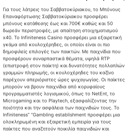
Για τους λάτρεις του Σαββατοκύριακου, το Μπόνους
Επαναφόρτωσης Σαββατοκύριακου προσφέρει
μπόνους κατάθεσης έως και 700€ καθώς και 50
δωρεάν περιστροφές, με απαίτηση στοιχηματισμού
x40. Το Infiniteness Casino προσφέρει μια εξαιρετική
γκάμα από κουλοχέρηδες, οι οποίοι είναι οι πιο
δημοφιλείς επιλογές των παικτών. Με παιχνίδια που
προσφέρουν συναρπαστικά θέματα, υψηλά RTP
(επιστροφή στον παίκτη) και δυνατότητες πολλαπλών
γραμμών πληρωμής, οι κουλοχέρηδες του καζίνο
παρέχουν απεριόριστες ώρες ψυχαγωγίας. Οι παίκτες
μπορούν να βρουν παιχνίδια από κορυφαίους
προγραμματιστές λογισμικού, όπως το NetEnt, το
Microgaming και το Playtech, εξασφαλίζοντας την
ποιότητα και την ασφάλεια των παιχνιδιών τους. Το
Infiniteness” “Gambling establishment προσφέρει μια
ολοκληρωμένη και εξαιρετική εμπειρία για τους
παίκτες που αναζητούν ποικιλία παιχνιδιών και