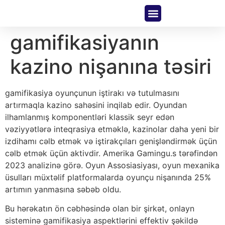
About Us
Contact Us
gamifikasiyanın
kazino nişanına təsiri
gamifikasiya oyunçunun iştirakı və tutulmasını
artırmaqla kazino sahəsini inqilab edir. Oyundan
ilhamlanmış komponentləri klassik seyr edən
vəziyyətlərə inteqrasiya etməklə, kazinolar daha yeni bir
izdihamı cəlb etmək və iştirakçıları genişləndirmək üçün
cəlb etmək üçün aktivdir. Amerika Gamingu.s tərəfindən
2023 analizinə görə. Oyun Assosiasiyası, oyun mexanika
üsulları müxtəlif platformalarda oyunçu nişanında 25%
artımın yanmasına səbəb oldu.
Bu hərəkatın ön cəbhəsində olan bir şirkət, onlayn
sisteminə gamifikasiya aspektlərini effektiv şəkildə