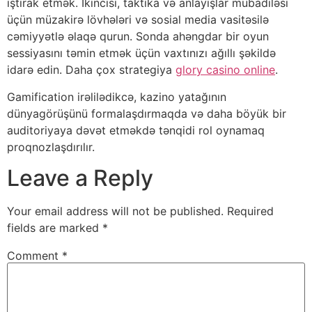
iştirak etmək. İkincisi, taktika və anlayışlar mübadiləsi
üçün müzakirə lövhələri və sosial media vasitəsilə
cəmiyyətlə əlaqə qurun. Sonda ahəngdar bir oyun
sessiyasını təmin etmək üçün vaxtınızı ağıllı şəkildə
idarə edin. Daha çox strategiya
glory casino online
.
Gamification irəlilədikcə, kazino yatağının
dünyagörüşünü formalaşdırmaqda və daha böyük bir
auditoriyaya dəvət etməkdə tənqidi rol oynamaq
proqnozlaşdırılır.
Leave a Reply
Your email address will not be published.
Required
fields are marked
*
Comment
*