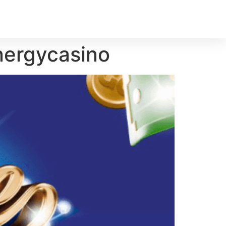
nergycasino