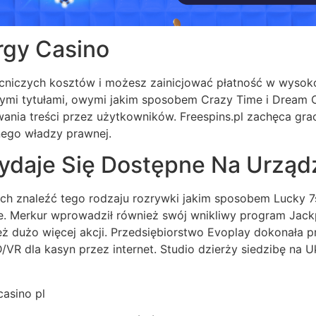
rgy Casino
niczych kosztów i możesz zainicjować płatność w wysokośc
ymi tytułami, owymi jakim sposobem Crazy Time i Dream C
ania treści przez użytkowników. Freespins.pl zachęca gr
ego władzy prawnej.
ydaje Się Dostępne Na Urząd
ich znaleźć tego rodzaju rozrywki jakim sposobem Lucky 7s
e. Merkur wprowadził również swój wnikliwy program Jackp
ż dużo więcej akcji. Przedsiębiorstwo Evoplay dokonała p
/VR dla kasyn przez internet. Studio dzierży siedzibę na U