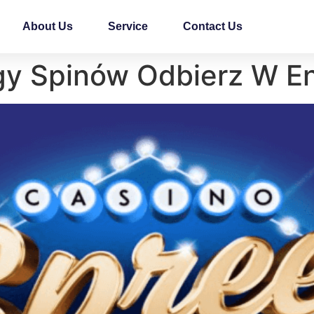
About Us
Service
Contact Us
rgy Spinów Odbierz W E