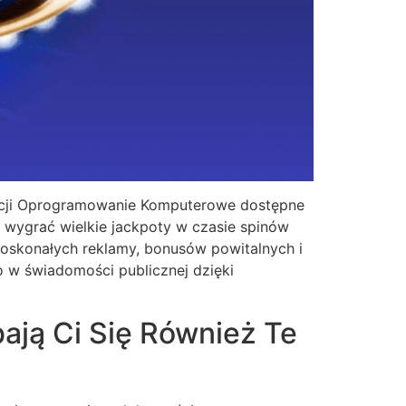
ekcji Oprogramowanie Komputerowe dostępne
z wygrać wielkie jackpoty w czasie spinów
doskonałych reklamy, bonusów powitalnych i
w świadomości publicznej dzięki
ają Ci Się Również Te