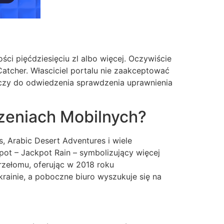
i pięćdziesięciu zl albo więcej. Oczywiście
atcher. Własciciel portalu nie zaakceptować
aczy do odwiedzenia sprawdzenia uprawnienia
zeniach Mobilnych?
, Arabic Desert Adventures i wiele
ot – Jackpot Rain – symbolizujący więcej
rzełomu, oferując w 2018 roku
krainie, a poboczne biuro wyszukuje się na