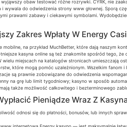
ą wyjąwszy obaw testować różne rozrywki. CYRK, nie za
a i wywala do odwiedzenia strony www głownej. Sporą czę
stymi prawami zabawy i ciekawymi symbolami. Wydobędzie
jszy Zakres Wpłaty W Energy Cas
mobilne, na przykład MuchBetter, które dają naszym kontr
istotniejsze kasyna online są też znakomite spośród tego, 
 wielu miejscach na katalogów stronicach umieszczają ost
orstw, które mogą pomóc uzależnionym. Wszelkim fanom i
zacje są prawnie zobowiązane do odwiedzenia wspomagani
enny na grę lub limit tygodniowy; kasyno w sposób automa
 mają także możliwość całkowitego i bezterminowego zab
ypłacić Pieniądze Wraz Z Kasyn
liwość odnosi się do płatności, bonusów, lub innych spra
www internetowa Energy kasyno — jest maksymalnie łatwa