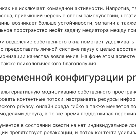
икак не исключает командной активности. Напротив, т
рсона, привыкший беречь о своём самочувствии, негат
шины возникает больше устойчивости, эмпатии а такж
льное пространство несёт задачу медиатора между пс
ки выделение собственного окна помогает удерживать
 предоставить личной системе паузу с целью восстан
монизации качества вовлечения. На фоне этом аспекте
также психологического благополучия.
овременной конфигурации pr
льтернативную модификацию собственного пространст
ировать контентные потоки, настраивать ресурсы инфо
еского privacy, онлайн среда гибко а также меняется п
 моделями досуга, в то же время поддерживая пережив
ументов в состоянии свести на нет индивидуальное ло
ии препятствует релаксации, и поток контента усили