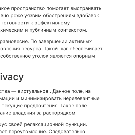
акое пространство помогает выстраивать
ивно реже уязвим обострениям вдобавок
е готовности к эффективному
ихическим и публичным контекстом.
 равновесие. По завершении активных
овления ресурса. Такой шаг обеспечивает
 собственное уголок является опорным
ivacy
ва — виртуальное . Данное поле, на
рмации и минимизировать нерелевантные
о текущие предпочтения. Такое поле
ание владения за распорядком.
кус своей релаксационной функции.
вает переутомление. Следовательно