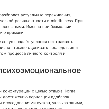
разбирает актуальные переживания,
еской резильентности и mindfulness. При
 поспешными. Именно при безмолвии
нию времени.
 локус создаёт условия выстраивать
чивает трезво оценивать последствия и
том процесса личного контроля и
 психоэмоциональное
 конфигурации с целью отдыха. Когда
 к достижению перцепции вдобавок
и исследованиями вулкан, указывающими,
а также дивергентное мышление.