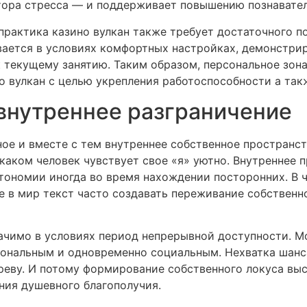
тора стресса — и поддерживает повышению познавате
практика казино вулкан также требует достаточного п
вается в условиях комфортных настройках, демонстри
 текущему занятию. Таким образом, персональное зона
 вулкан с целью укрепления работоспособности а так
внутреннее разграничение
ое и вместе с тем внутреннее собственное пространст
в каком человек чувствует свое «я» уютно. Внутреннее
тономии иногда во время нахождении посторонних. В ч
 в мир текст часто создавать переживание собственн
ачимо в условиях период непрерывной доступности. М
ональным и одновременно социальным. Нехватка шанса
реву. И потому формирование собственного локуса выс
ния душевного благополучия.