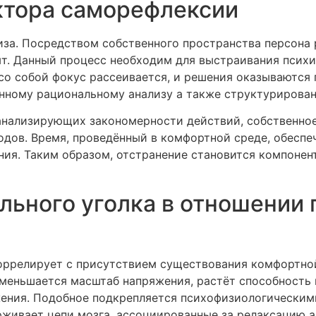
ктора саморефлексии
иза. Посредством собственного пространства персона 
. Данный процесс необходим для выстраивания психич
 со собой фокус рассеивается, и решения оказываются
нному рациональному анализу а также структурирова
 анализирующих закономерности действий, собственное
одов. Время, проведённый в комфортной среде, обеспе
ия. Таким образом, отстранение становится компонен
льного уголка в отношении
ррелирует с присутствием существования комфортной
 уменьшается масштаб напряжения, растёт способность
ения. Подобное подкрепляется психофизиологическим
рживает цепи мозга, ассоциированные за релаксацию 