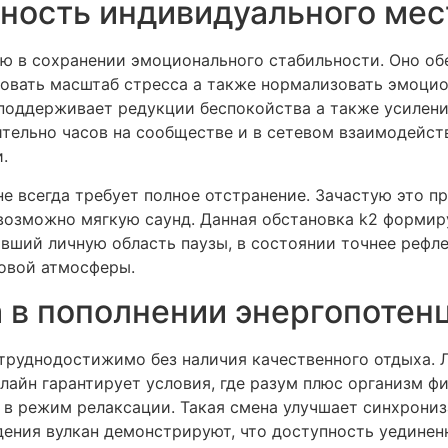
ность индивидуального мес
ю в сохранении эмоционального стабильности. Оно об
овать масштаб стресса а также нормализовать эмоцио
y поддерживает редукции беспокойства а также усилен
тельно часов на сообществе и в сетевом взаимодейств
.
не всегда требует полное отстранение. Зачастую это 
 возможно мягкую саунд. Данная обстановка k2 формир
вший личную область паузы, в состоянии точнее рефл
овой атмосферы.
а в пополнении энергопотен
 труднодостижимо без наличия качественного отдыха. 
лайн гарантирует условия, где разум плюс организм 
в режим релаксации. Такая смена улучшает синхрониз
дения вулкан демонстрируют, что доступность уединен