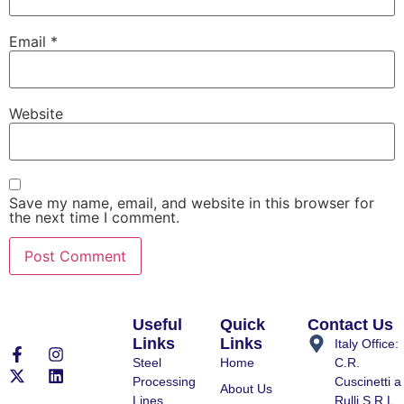
Email
*
Website
Save my name, email, and website in this browser for
the next time I comment.
Useful
Quick
Contact Us
Links
Links
Italy Office:
Steel
Home
C.R.
Processing
Cuscinetti a
About Us
Lines
Rulli S.R.L.