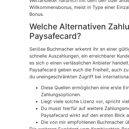
Wettanbieter natürlich mit dem den oder an
Willkommensbonus, meist in Type einer Einza
Bonus.
Welche Alternativen Zah
Paysafecard?
Seriöse Buchmacher erkennt ihr an einer gült
schnelle Auszahlungen, ein erreichbarer Kund
es sich o einen verlässlichen Anbieter hande
Paysafecard geben euch die Freiheit, auch z
du uneingeschränkten Zugriff bei internation
Diese Quellen ermöglichen eine erste Ei
Zahlungsoptionen.
Liegt viele solche Lizenz vor, spricht v
Du musst hierfür auf weitere Zahlungsm
Paysafecard wirkt auf den ersten Blick 
Die von mir empfohlenen Buchmacher übe
Die weiteren Excédent vom Kombiwetten-Boost