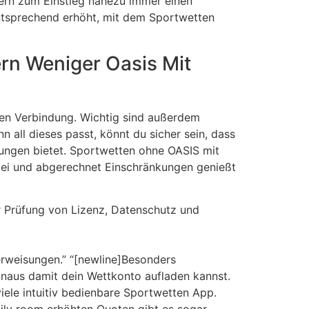
ern zum Einstieg nahezu immer einen
ntsprechend erhöht, mit dem Sportwetten
rn Weniger Oasis Mit
ten Verbindung. Wichtig sind außerdem
 all dieses passt, könnt du sicher sein, dass
lungen bietet. Sportwetten ohne OASIS mit
atei und abgerechnet Einschränkungen genießt
ur Prüfung von Lizenz, Datenschutz und
rweisungen.” “[newline]Besonders
inaus damit dein Wettkonto aufladen kannst.
ele intuitiv bedienbare Sportwetten App.
ily room erhöhten Quoten gibt es sogar