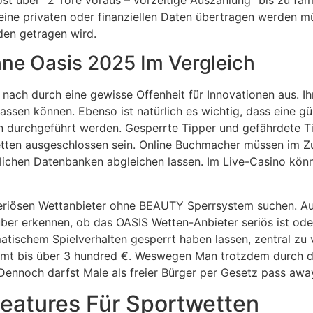
s keine privaten oder finanziellen Daten übertragen werden m
den getragen wird.
hne Oasis 2025 Im Vergleich
nach durch eine gewisse Offenheit für Innovationen aus. Ih
ssen können. Ebenso ist natürlich es wichtig, dass eine gü
 durchgeführt werden. Gesperrte Tipper und gefährdete Ti
ten ausgeschlossen sein. Online Buchmacher müssen im Zug
lichen Datenbanken abgleichen lassen. Im Live-Casino könn
seriösen Wettanbieter ohne BEAUTY Sperrsystem suchen. A
über erkennen, ob das OASIS Wetten-Anbieter seriös ist oder 
atischem Spielverhalten gesperrt haben lassen, zentral zu
amt bis über 3 hundred €. Weswegen Man trotzdem durch 
Dennoch darfst Male als freier Bürger per Gesetz pass away
eatures Für Sportwetten