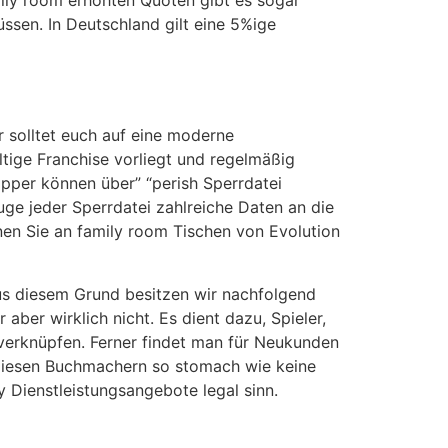
üssen. In Deutschland gilt eine 5%ige
r solltet euch auf eine moderne
ltige Franchise vorliegt und regelmäßig
pper können über” “perish Sperrdatei
e jeder Sperrdatei zahlreiche Daten an die
en Sie an family room Tischen von Evolution
us diesem Grund besitzen wir nachfolgend
aber wirklich nicht. Es dient dazu, Spieler,
 verknüpfen. Ferner findet man für Neukunden
diesen Buchmachern so stomach wie keine
 Dienstleistungsangebote legal sinn.