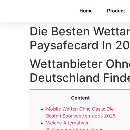
Home
Product
Die Besten Wetta
Paysafecard In 2
Wettanbieter Ohn
Deutschland Find
Content
Mobile Wetten Ohne Oasis: Die
Besten Sportwetten-apps 2025
Welche Alternativen
Zahlungsmethoden Haben