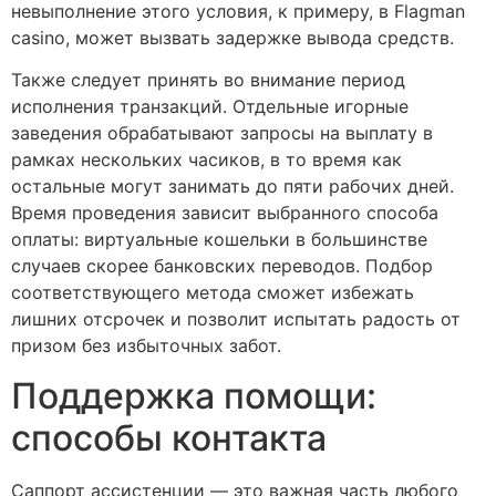
невыполнение этого условия, к примеру, в Flagman
casino, может вызвать задержке вывода средств.
Также следует принять во внимание период
исполнения транзакций. Отдельные игорные
заведения обрабатывают запросы на выплату в
рамках нескольких часиков, в то время как
остальные могут занимать до пяти рабочих дней.
Время проведения зависит выбранного способа
оплаты: виртуальные кошельки в большинстве
случаев скорее банковских переводов. Подбор
соответствующего метода сможет избежать
лишних отсрочек и позволит испытать радость от
призом без избыточных забот.
Поддержка помощи:
способы контакта
Саппорт ассистенции — это важная часть любого