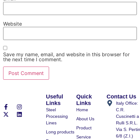
Website
Save my name, email, and website in this browser for
the next time I comment.
Useful
Quick
Contact Us
Links
Links
Italy Office:
Steel
Home
C.R.
Processing
Cuscinetti a
About Us
Lines
Rulli S.R.L.
Product
Via S. Pertin
Long products
6/8 (Z.I.)
Service