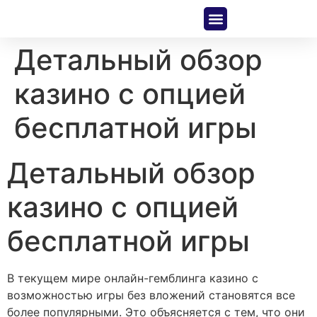
About Us
Contact Us
Детальный обзор
казино с опцией
бесплатной игры
Детальный обзор
казино с опцией
бесплатной игры
В текущем мире онлайн-гемблинга казино с
возможностью игры без вложений становятся все
более популярными. Это объясняется с тем, что они