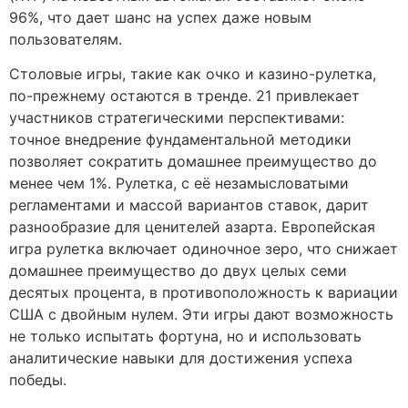
96%, что дает шанс на успех даже новым
пользователям.
Столовые игры, такие как очко и казино-рулетка,
по-прежнему остаются в тренде. 21 привлекает
участников стратегическими перспективами:
точное внедрение фундаментальной методики
позволяет сократить домашнее преимущество до
менее чем 1%. Рулетка, с её незамысловатыми
регламентами и массой вариантов ставок, дарит
разнообразие для ценителей азарта. Европейская
игра рулетка включает одиночное зеро, что снижает
домашнее преимущество до двух целых семи
десятых процента, в противоположность к вариации
США с двойным нулем. Эти игры дают возможность
не только испытать фортуна, но и использовать
аналитические навыки для достижения успеха
победы.