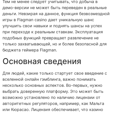
Тем не менее следует учитывать, что добыча в
демо-версии не может быть переведен в реальные
деньги. Невзирая на данное, функция безвозмездной
игры в Flagman casino дает уникальную шанс
улучшить свои навыки и поднять шансы на успех
при переходе к реальным ставкам. Эксплуатация
подобных функций превращает развлечение не
только захватывающей, но и более безопасной для
бюджета геймера Flagman.
Основная сведения
Для людей, какие только стартует свое введение с
вселенной онлайн гэмблинга, важно понимать
несколько основных аспектов. Во-первых, нужно
выбрать доверенную платформу. Это может быть
возможно установлено по наличию лицензии от
авторитетных регуляторов, например, как Мальта
или Кюрасао. Лицензия обеспечивает, что казино