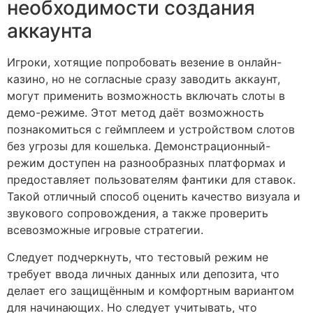
необходимости создания
аккаунта
Игроки, хотящие попробовать везение в онлайн-
казино, но не согласные сразу заводить аккаунт,
могут применить возможность включать слоты в
демо-режиме. Этот метод даёт возможность
познакомиться с геймплеем и устройством слотов
без угрозы для кошелька. Демонстрационный-
режим доступен на разнообразных платформах и
предоставляет пользователям фантики для ставок.
Такой отличный способ оценить качество визуала и
звукового сопровождения, а также проверить
всевозможные игровые стратегии.
Следует подчеркнуть, что тестовый режим не
требует ввода личных данных или депозита, что
делает его защищённым и комфортным вариантом
для начинающих. Но следует учитывать, что