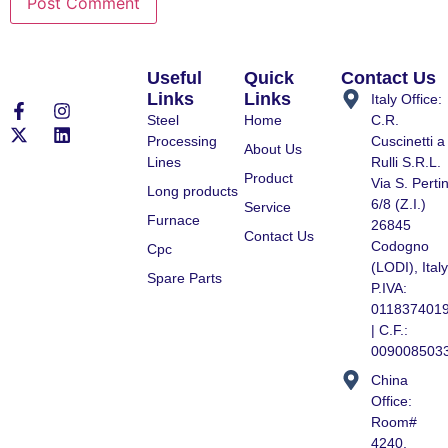
Useful
Quick
Contact Us
Links
Links
Italy Office:
Steel
Home
C.R.
Processing
Cuscinetti a
About Us
Lines
Rulli S.R.L.
Product
Via S. Pertin
Long products
6/8 (Z.I.)
Service
Furnace
26845
Contact Us
Codogno
Cpc
(LODI), Italy
Spare Parts
P.IVA:
011837401
| C.F.:
009008503
China
Office:
Room#
4240,