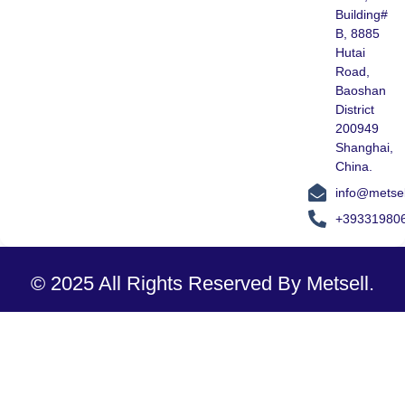
Building#
B, 8885
Hutai
Road,
Baoshan
District
200949
Shanghai,
China.
info@metse
+39331980
© 2025 All Rights Reserved By Metsell.