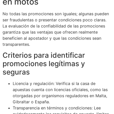
en motos
No todas las promociones son iguales; algunas pueden
ser fraudulentas o presentar condiciones poco claras.
La evaluación de la confiabilidad de las promociones
garantiza que las ventajas que ofrecen realmente
beneficien al apostador y que las condiciones sean
transparentes.
Criterios para identificar
promociones legítimas y
seguras
Licencia y regulación: Verifica si la casa de
apuestas cuenta con licencias oficiales, como las
otorgadas por organismos reguladores en Malta,
Gibraltar o España.
Transparencia en términos y condiciones: Lee
cuidadosamente los requisitos de apuesta, límites,