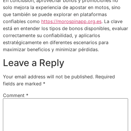
En conclusión, aprovechar bonos y promociones no
solo mejora la experiencia de apostar en motos, sino
que también se puede explorar en plataformas
confiables como
https://morospinapp.org.es
. La clave
está en entender los tipos de bonos disponibles, evaluar
correctamente su confiabilidad, y aplicarlos
estratégicamente en diferentes escenarios para
maximizar beneficios y minimizar pérdidas.
Leave a Reply
Your email address will not be published.
Required
fields are marked
*
Comment
*