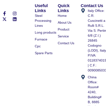
Useful
Quick
Contact Us
Links
Links
Italy Office:
Steel
Home
C.R.
Processing
Cuscinetti a
About Us
Lines
Rulli S.R.L.
Product
Via S. Pertin
Long products
6/8 (Z.I.)
Service
Furnace
26845
Contact Us
Codogno
Cpc
(LODI), Italy
Spare Parts
P.IVA:
011837401
| C.F.:
009008503
China
Office:
Room#
4240,
Building#
B, 8885