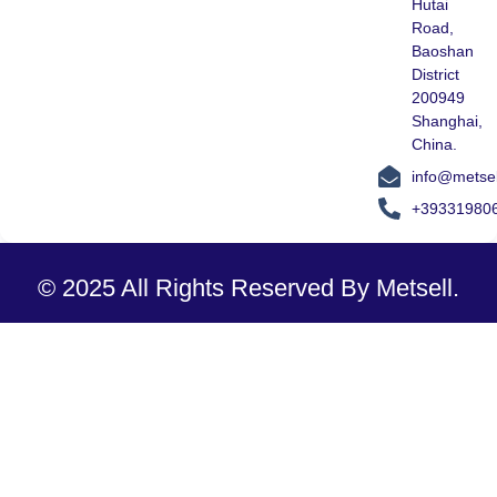
Hutai
Road,
Baoshan
District
200949
Shanghai,
China.
info@metse
+39331980
© 2025 All Rights Reserved By Metsell.