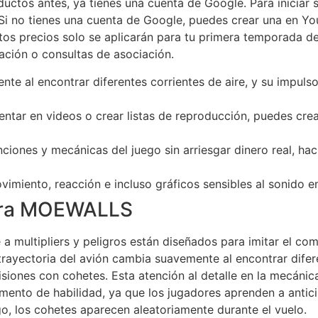
ductos antes, ya tienes una cuenta de Google. Para iniciar s
Si no tienes una cuenta de Google, puedes crear una en Yo
os precios solo se aplicarán para tu primera temporada d
ación o consultas de asociación.
te al encontrar diferentes corrientes de aire, y su impuls
mentar en videos o crear listas de reproducción, puedes cr
unciones y mecánicas del juego sin arriesgar dinero real, h
ento, reacción e incluso gráficos sensibles al sonido en 
para MOEWALLS
a multipliers y peligros están diseñados para imitar el co
trayectoria del avión cambia suavemente al encontrar difere
lisiones con cohetes. Esta atención al detalle en la mecáni
emento de habilidad, ya que los jugadores aprenden a antici
, los cohetes aparecen aleatoriamente durante el vuelo.