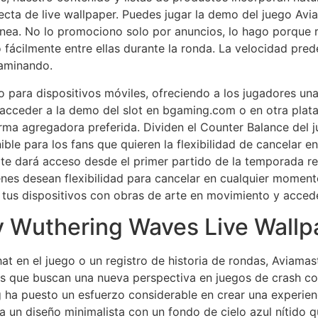
ecta de live wallpaper. Puedes jugar la demo del juego Avi
línea. No lo promociono solo por anuncios, lo hago porque
 fácilmente entre ellas durante la ronda. La velocidad pre
aminando.
ara dispositivos móviles, ofreciendo a los jugadores una e
acceder a la demo del slot en bgaming.com o en otra plata
orma agregadora preferida. Dividen el Counter Balance del j
ble para los fans que quieren la flexibilidad de cancelar
 dará acceso desde el primer partido de la temporada reg
es desean flexibilidad para cancelar en cualquier momento
 tus dispositivos con obras de arte en movimiento y acceder
 Wuthering Waves Live Wallp
 en el juego o un registro de historia de rondas, Aviamast
s que buscan una nueva perspectiva en juegos de crash con
 ha puesto un esfuerzo considerable en crear una experien
a un diseño minimalista con un fondo de cielo azul nítido 