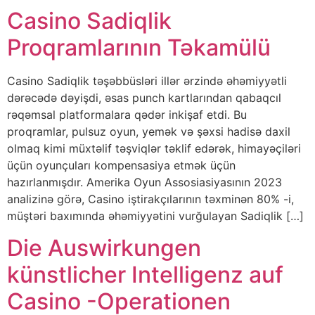
Casino Sadiqlik
Proqramlarının Təkamülü
Casino Sadiqlik təşəbbüsləri illər ərzində əhəmiyyətli
dərəcədə dəyişdi, əsas punch kartlarından qabaqcıl
rəqəmsal platformalara qədər inkişaf etdi. Bu
proqramlar, pulsuz oyun, yemək və şəxsi hadisə daxil
olmaq kimi müxtəlif təşviqlər təklif edərək, himayəçiləri
üçün oyunçuları kompensasiya etmək üçün
hazırlanmışdır. Amerika Oyun Assosiasiyasının 2023
analizinə görə, Casino iştirakçılarının təxminən 80% -i,
müştəri baxımında əhəmiyyətini vurğulayan Sadiqlik […]
Die Auswirkungen
künstlicher Intelligenz auf
Casino -Operationen