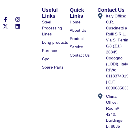
Useful
Quick
Contact Us
Links
Links
Italy Office:
Steel
Home
C.R.
Processing
Cuscinetti a
About Us
Lines
Rulli S.R.L.
Product
Via S. Pertin
Long products
6/8 (Z.I.)
Service
Furnace
26845
Contact Us
Codogno
Cpc
(LODI), Italy
Spare Parts
P.IVA:
011837401
| C.F.:
009008503
China
Office:
Room#
4240,
Building#
B, 8885