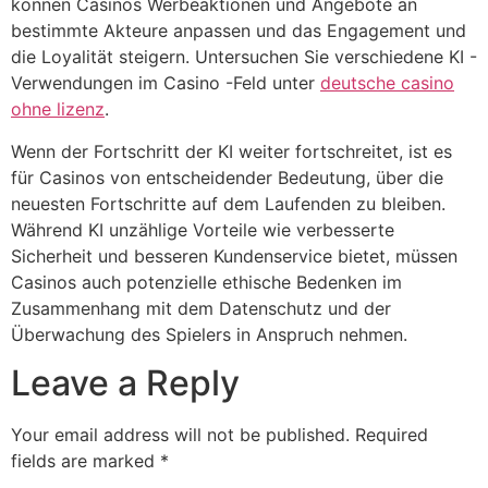
können Casinos Werbeaktionen und Angebote an
bestimmte Akteure anpassen und das Engagement und
die Loyalität steigern. Untersuchen Sie verschiedene KI -
Verwendungen im Casino -Feld unter
deutsche casino
ohne lizenz
.
Wenn der Fortschritt der KI weiter fortschreitet, ist es
für Casinos von entscheidender Bedeutung, über die
neuesten Fortschritte auf dem Laufenden zu bleiben.
Während KI unzählige Vorteile wie verbesserte
Sicherheit und besseren Kundenservice bietet, müssen
Casinos auch potenzielle ethische Bedenken im
Zusammenhang mit dem Datenschutz und der
Überwachung des Spielers in Anspruch nehmen.
Leave a Reply
Your email address will not be published.
Required
fields are marked
*