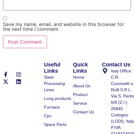
Save my name, email, and website in this browser for
the next time I comment.
Useful
Quick
Contact Us
Links
Links
Italy Office:
Steel
Home
C.R.
Processing
Cuscinetti a
About Us
Lines
Rulli S.R.L.
Product
Via S. Pertin
Long products
6/8 (Z.I.)
Service
Furnace
26845
Contact Us
Codogno
Cpc
(LODI), Italy
Spare Parts
P.IVA:
011837401