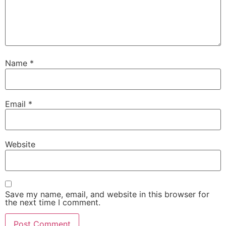
Name
*
Email
*
Website
Save my name, email, and website in this browser for
the next time I comment.