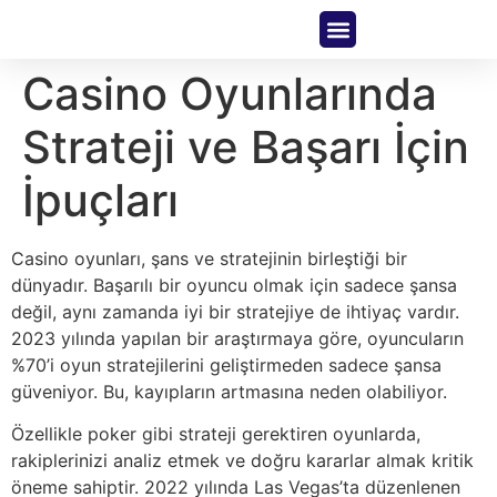
About Us
Contact Us
Casino Oyunlarında
Strateji ve Başarı İçin
İpuçları
Casino oyunları, şans ve stratejinin birleştiği bir
dünyadır. Başarılı bir oyuncu olmak için sadece şansa
değil, aynı zamanda iyi bir stratejiye de ihtiyaç vardır.
2023 yılında yapılan bir araştırmaya göre, oyuncuların
%70’i oyun stratejilerini geliştirmeden sadece şansa
güveniyor. Bu, kayıpların artmasına neden olabiliyor.
Özellikle poker gibi strateji gerektiren oyunlarda,
rakiplerinizi analiz etmek ve doğru kararlar almak kritik
öneme sahiptir. 2022 yılında Las Vegas’ta düzenlenen