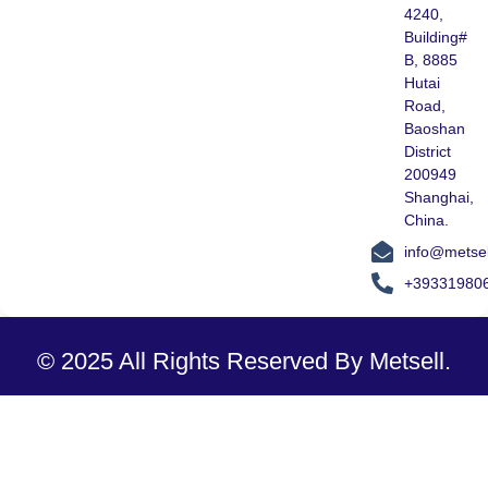
4240,
Building#
B, 8885
Hutai
Road,
Baoshan
District
200949
Shanghai,
China.
info@metse
+39331980
© 2025 All Rights Reserved By Metsell.