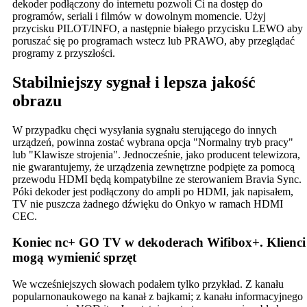
dekoder podłączony do internetu pozwoli Ci na dostęp do
programów, seriali i filmów w dowolnym momencie. Użyj
przycisku PILOT/INFO, a następnie białego przycisku LEWO aby
poruszać się po programach wstecz lub PRAWO, aby przeglądać
programy z przyszłości.
Stabilniejszy sygnał i lepsza jakość
obrazu
W przypadku chęci wysyłania sygnału sterującego do innych
urządzeń, powinna zostać wybrana opcja "Normalny tryb pracy"
lub "Klawisze strojenia". Jednocześnie, jako producent telewizora,
nie gwarantujemy, że urządzenia zewnętrzne podpięte za pomocą
przewodu HDMI będą kompatybilne ze sterowaniem Bravia Sync.
Póki dekoder jest podłączony do ampli po HDMI, jak napisałem,
TV nie puszcza żadnego dźwięku do Onkyo w ramach HDMI
CEC.
Koniec nc+ GO TV w dekoderach Wifibox+. Klienci
mogą wymienić sprzęt
We wcześniejszych słowach podałem tylko przykład. Z kanału
popularnonaukowego na kanał z bajkami; z kanału informacyjnego