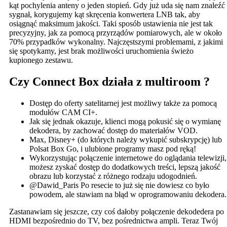
kąt pochylenia anteny o jeden stopień. Gdy już uda się nam znaleźć
sygnał, korygujemy kąt skręcenia konwertera LNB tak, aby
osiągnąć maksimum jakości. Taki sposób ustawienia nie jest tak
precyzyjny, jak za pomocą przyrządów pomiarowych, ale w około
70% przypadków wykonalny. Najczęstszymi problemami, z jakimi
się spotykamy, jest brak możliwości uruchomienia świeżo
kupionego zestawu.
Czy Connect Box działa z multiroom ?
Dostęp do oferty satelitarnej jest możliwy także za pomocą
modułów CAM CI+.
Jak się jednak okazuje, klienci mogą pokusić się o wymianę
dekodera, by zachować dostęp do materiałów VOD.
Max, Disney+ (do których należy wykupić subskrypcję) lub
Polsat Box Go, i ulubione programy masz pod ręką!
Wykorzystując połączenie internetowe do oglądania telewizji,
możesz zyskać dostęp do dodatkowych treści, lepszą jakość
obrazu lub korzystać z różnego rodzaju udogodnień.
@Dawid_Paris Po resecie to już się nie dowiesz co było
powodem, ale stawiam na błąd w oprogramowaniu dekodera.
Zastanawiam się jeszcze, czy coś dałoby połączenie dekodedera po
HDMI bezpośrednio do TV, bez pośrednictwa ampli. Teraz Twój