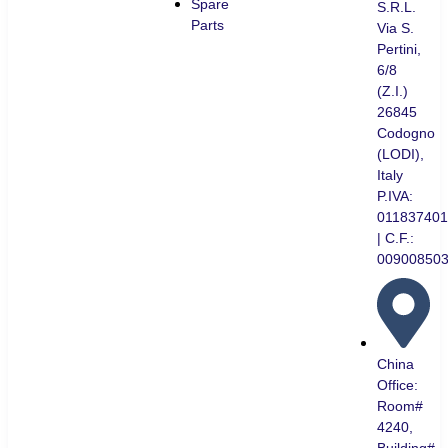
Spare
S.R.L.
Parts
Via S.
Pertini,
6/8
(Z.I.)
26845
Codogno
(LODI),
Italy
P.IVA:
01183740
| C.F.:
00900850
China
Office:
Room#
4240,