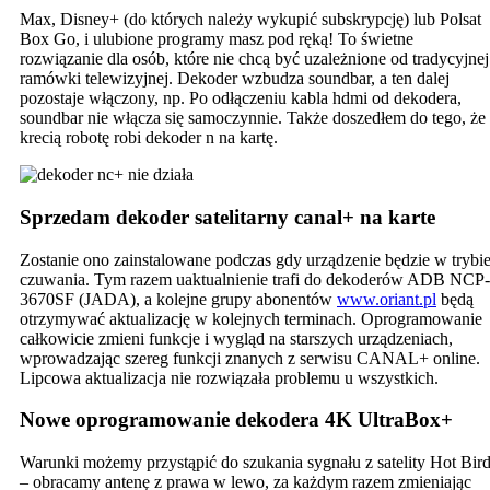
Max, Disney+ (do których należy wykupić subskrypcję) lub Polsat
Box Go, i ulubione programy masz pod ręką! To świetne
rozwiązanie dla osób, które nie chcą być uzależnione od tradycyjnej
ramówki telewizyjnej. Dekoder wzbudza soundbar, a ten dalej
pozostaje włączony, np. Po odłączeniu kabla hdmi od dekodera,
soundbar nie włącza się samoczynnie. Także doszedłem do tego, że
krecią robotę robi dekoder n na kartę.
Sprzedam dekoder satelitarny canal+ na karte
Zostanie ono zainstalowane podczas gdy urządzenie będzie w trybi
czuwania. Tym razem uaktualnienie trafi do dekoderów ADB NCP-
3670SF (JADA), a kolejne grupy abonentów
www.oriant.pl
będą
otrzymywać aktualizację w kolejnych terminach. Oprogramowanie
całkowicie zmieni funkcje i wygląd na starszych urządzeniach,
wprowadzając szereg funkcji znanych z serwisu CANAL+ online.
Lipcowa aktualizacja nie rozwiązała problemu u wszystkich.
Nowe oprogramowanie dekodera 4K UltraBox+
Warunki możemy przystąpić do szukania sygnału z satelity Hot Bir
– obracamy antenę z prawa w lewo, za każdym razem zmieniając