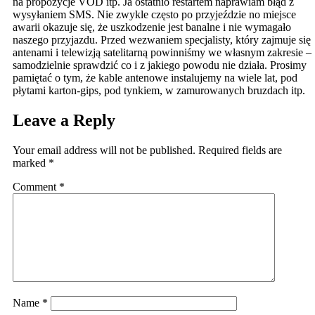
na propozycje VOD itp. Ja ostatnio restartem naprawiam błąd z
wysyłaniem SMS. Nie zwykle często po przyjeździe no miejsce
awarii okazuje się, że uszkodzenie jest banalne i nie wymagało
naszego przyjazdu. Przed wezwaniem specjalisty, który zajmuje się
antenami i telewizją satelitarną powinniśmy we własnym zakresie –
samodzielnie sprawdzić co i z jakiego powodu nie działa. Prosimy
pamiętać o tym, że kable antenowe instalujemy na wiele lat, pod
płytami karton-gips, pod tynkiem, w zamurowanych bruzdach itp.
Leave a Reply
Your email address will not be published.
Required fields are
marked
*
Comment
*
Name
*