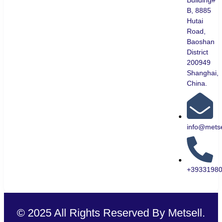
Building#
B, 8885
Hutai
Road,
Baoshan
District
200949
Shanghai,
China.
info@metse
+3933198
© 2025 All Rights Reserved By Metsell.