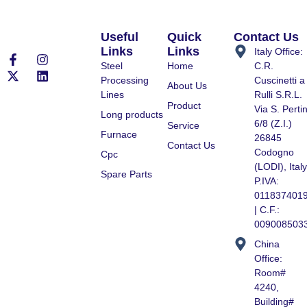
Useful
Quick
Contact Us
Links
Links
Italy Office:
Steel
Home
C.R.
Processing
Cuscinetti a
About Us
Lines
Rulli S.R.L.
Product
Via S. Pertin
Long products
6/8 (Z.I.)
Service
Furnace
26845
Contact Us
Codogno
Cpc
(LODI), Italy
Spare Parts
P.IVA:
011837401
| C.F.:
009008503
China
Office:
Room#
4240,
Building#