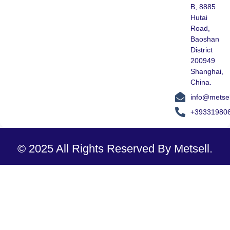
B, 8885
Hutai
Road,
Baoshan
District
200949
Shanghai,
China.
info@metse
+39331980
© 2025 All Rights Reserved By Metsell.