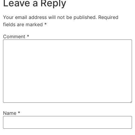
Leave a Reply
Your email address will not be published.
Required
fields are marked
*
Comment
*
Name
*