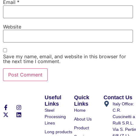
Email
*
Website
Save my name, email, and website in this browser for
the next time I comment.
Useful
Quick
Contact Us
Links
Links
Italy Office:
Steel
Home
C.R.
Processing
Cuscinetti a
About Us
Lines
Rulli S.R.L.
Product
Via S. Pertin
Long products
6/8 (Z.I.)