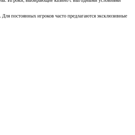
ваны. Игроки, выбирающие казино с выгодными условиями
 Для постоянных игроков часто предлагаются эксклюзивные