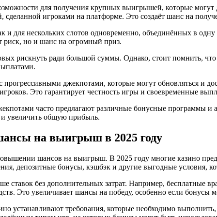
зможности для получения крупных выигрышей, которые могут д
ой, сделанной игроками на платформе. Это создаёт шанс на полу
ак и для нескольких слотов одновременно, объединённых в одну
т риск, но и шанс на огромный приз.
вых рискнуть ради большой суммы. Однако, стоит помнить, что
выплатами.
с прогрессивными джекпотами, которые могут обновляться и дос
игроков. Это гарантирует честность игры и своевременные вы
екпотами часто предлагают различные бонусные программы и ак
и и увеличить общую прибыль.
шансы на выигрыш в 2025 году
овышении шансов на выигрыш. В 2025 году многие казино пред
ния, депозитные бонусы, кэшбэк и другие выгодные условия, к
ше ставок без дополнительных затрат. Например, бесплатные вр
дств. Это увеличивает шансы на победу, особенно если бонусы 
ино устанавливают требования, которые необходимо выполнить