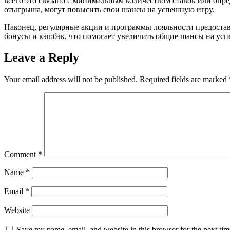
всего это связано с минимальным количеством ставок или оп
отыгрыша, могут повысить свои шансы на успешную игру.
Наконец, регулярные акции и программы лояльности предоста
бонусы и кэшбэк, что помогает увеличить общие шансы на усп
Leave a Reply
Your email address will not be published.
Required fields are marked
Comment
*
Name
*
Email
*
Website
Save my name, email, and website in this browser for the next ti