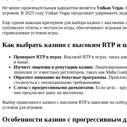
Не менее привлекательным вариантом является
Vulkan Vegas
.
игроком. В 2025 году Vulkan Vegas продолжает удерживать ли
Еще одним важным критерием для выбора казино с высокими ш
публикуют отчеты о честности игры, обеспечивают игрокам ув
справедливые условия игры.
Как выбрать казино с высоким RTP и ш
Проверьте RTP в играх
. Высокий RTP в играх, таких ка
и выше.
Изучите лицензии и репутацию казино
. Лицензированны
лицензии от известных регуляторов, таких как Malta Gam
Обратите внимание на бонусные программы
. Привлек
столкнуться с неожиданными требованиями.
Слоты с прогрессивными джекпотами
. Если цель – к
они предлагают шанс на миллионы.
Выбор правильного казино с высоким RTP и шансами на побед
условия для игроков.
Особенности казино с прогрессивным