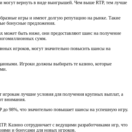
оки могут вернуть в виде выигрышей. Чем выше RTP, тем лучше
ообразные игры и имеют долгую репутацию на рынке. Такие
ные бонусные предложения.
ах может быть ниже, они предоставляют шанс на получение
многомиллионных сумм.
нных игроков, могут значительно повысить шансы на
 данными. Игроки должны выбирать те казино, которые
ями.
 игрокам лучшие условия для получения крупных выплат, а
ют внимания.
TP до 98%, что значительно повышает шансы на успешную игру.
TP. Казино сотрудничает с ведущими разработчиками игр, что
циями и бонусами для новых игроков.