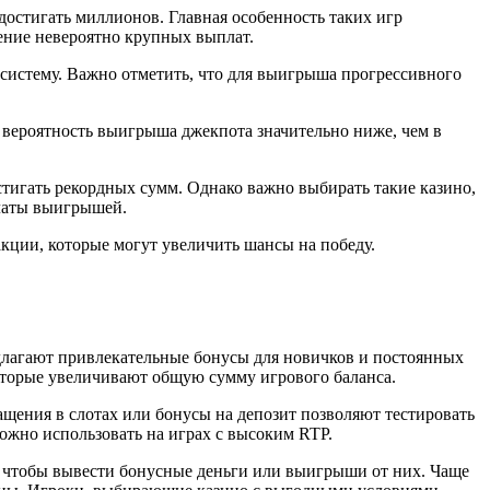
остигать миллионов. Главная особенность таких игр
чение невероятно крупных выплат.
 систему. Важно отметить, что для выигрыша прогрессивного
 вероятность выигрыша джекпота значительно ниже, чем в
тигать рекордных сумм. Однако важно выбирать такие казино,
платы выигрышей.
ции, которые могут увеличить шансы на победу.
лагают привлекательные бонусы для новичков и постоянных
оторые увеличивают общую сумму игрового баланса.
ащения в слотах или бонусы на депозит позволяют тестировать
можно использовать на играх с высоким RTP.
, чтобы вывести бонусные деньги или выигрыши от них. Чаще