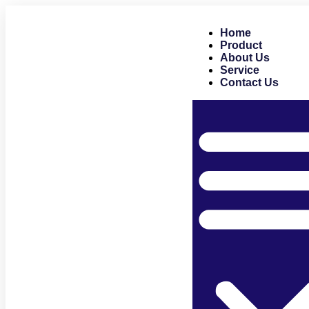
Home
Product
About Us
Service
Contact Us