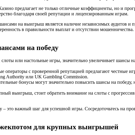
 Казино предлагает не только отличные коэффициенты, но и пр
дерство благодаря своей репутации и лицензированным играм.
ансами на выигрыш является наличие независимых аудитов и пр
еренность в правильности выплат и отсутствии мошенничества.
ансами на победу
к слоты или настольные игры, значительно увеличивает шансы на
е операторы с проверенной репутацией предлагают честные игр
ing Authority или UK Gambling Commission.
ательные бонусы могут значительно повысить шансы на победу, 
рупный выигрыш, стоит обратить внимание на слоты с прогресси
у – это важный шаг для успешной игры. Сосредоточьтесь на пр
 джекпотом для крупных выигрышей