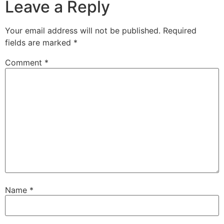
Leave a Reply
Your email address will not be published.
Required
fields are marked
*
Comment
*
Name
*