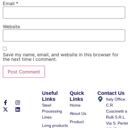
Email
*
Website
Save my name, email, and website in this browser for
the next time I comment.
Useful
Quick
Contact Us
Links
Links
Italy Office:
Steel
Home
C.R.
Processing
Cuscinetti a
About Us
Lines
Rulli S.R.L.
Product
Via S. Pertin
Long products