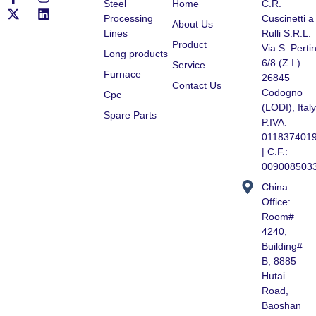
Steel
Home
C.R.
Processing
Cuscinetti a
About Us
Lines
Rulli S.R.L.
Product
Via S. Pertin
Long products
6/8 (Z.I.)
Service
Furnace
26845
Contact Us
Codogno
Cpc
(LODI), Italy
Spare Parts
P.IVA:
011837401
| C.F.:
009008503
China
Office:
Room#
4240,
Building#
B, 8885
Hutai
Road,
Baoshan