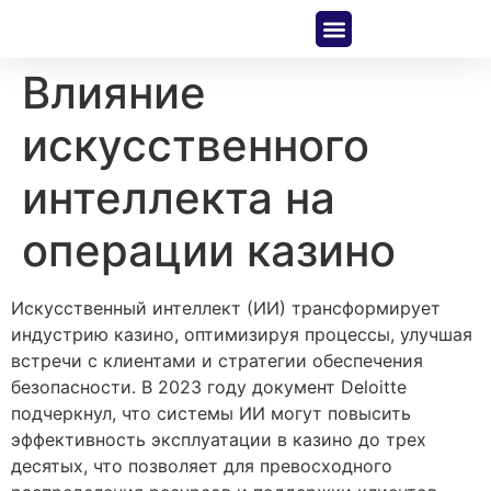
About Us
Contact Us
Влияние
искусственного
интеллекта на
операции казино
Искусственный интеллект (ИИ) трансформирует
индустрию казино, оптимизируя процессы, улучшая
встречи с клиентами и стратегии обеспечения
безопасности. В 2023 году документ Deloitte
подчеркнул, что системы ИИ могут повысить
эффективность эксплуатации в казино до трех
десятых, что позволяет для превосходного