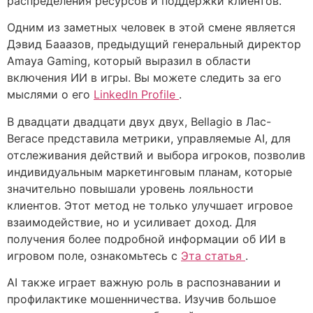
распределения ресурсов и поддержки клиентов.
Одним из заметных человек в этой смене является
Дэвид Бааазов, предыдущий генеральный директор
Amaya Gaming, который выразил в области
включения ИИ в игры. Вы можете следить за его
мыслями о его
LinkedIn Profile
.
В двадцати двадцати двух двух, Bellagio в Лас-
Вегасе представила метрики, управляемые AI, для
отслеживания действий и выбора игроков, позволив
индивидуальным маркетинговым планам, которые
значительно повышали уровень лояльности
клиентов. Этот метод не только улучшает игровое
взаимодействие, но и усиливает доход. Для
получения более подробной информации об ИИ в
игровом поле, ознакомьтесь с
Эта статья
.
AI также играет важную роль в распознавании и
профилактике мошенничества. Изучив большое