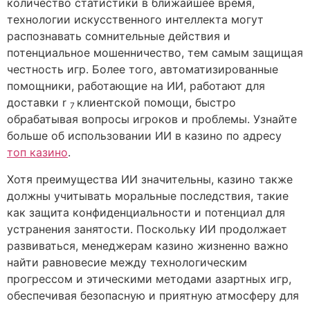
количество статистики в ближайшее время,
технологии искусственного интеллекта могут
распознавать сомнительные действия и
потенциальное мошенничество, тем самым защищая
честность игр. Более того, автоматизированные
помощники, работающие на ИИ, работают для
доставки r
клиентской помощи, быстро
7
обрабатывая вопросы игроков и проблемы. Узнайте
больше об использовании ИИ в казино по адресу
топ казино
.
Хотя преимущества ИИ значительны, казино также
должны учитывать моральные последствия, такие
как защита конфиденциальности и потенциал для
устранения занятости. Поскольку ИИ продолжает
развиваться, менеджерам казино жизненно важно
найти равновесие между технологическим
прогрессом и этическими методами азартных игр,
обеспечивая безопасную и приятную атмосферу для