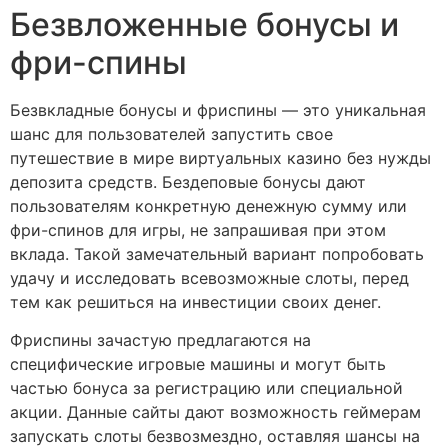
Безвложенные бонусы и
фри-спины
Безвкладные бонусы и фриспины — это уникальная
шанс для пользователей запустить свое
путешествие в мире виртуальных казино без нужды
депозита средств. Бездеповые бонусы дают
пользователям конкретную денежную сумму или
фри-спинов для игры, не запрашивая при этом
вклада. Такой замечательный вариант попробовать
удачу и исследовать всевозможные слоты, перед
тем как решиться на инвестиции своих денег.
Фриспины зачастую предлагаются на
специфические игровые машины и могут быть
частью бонуса за регистрацию или специальной
акции. Данные сайты дают возможность геймерам
запускать слоты безвозмездно, оставляя шансы на