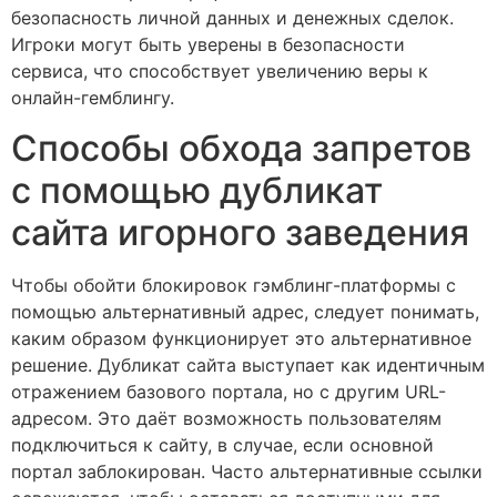
безопасность личной данных и денежных сделок.
Игроки могут быть уверены в безопасности
сервиса, что способствует увеличению веры к
онлайн-гемблингу.
Способы обхода запретов
с помощью дубликат
сайта игорного заведения
Чтобы обойти блокировок гэмблинг-платформы с
помощью альтернативный адрес, следует понимать,
каким образом функционирует это альтернативное
решение. Дубликат сайта выступает как идентичным
отражением базового портала, но с другим URL-
адресом. Это даёт возможность пользователям
подключиться к сайту, в случае, если основной
портал заблокирован. Часто альтернативные ссылки