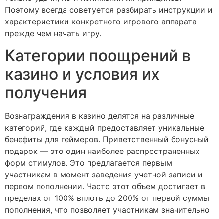
Поэтому всегда советуется разбирать инструкции и
характеристики конкретного игрового аппарата
прежде чем начать игру.
Категории поощрений в
казино и условия их
получения
Вознаграждения в казино делятся на различные
категорий, где каждый предоставляет уникальные
бенефиты для геймеров. Приветственный бонусный
подарок — это один наиболее распространенных
форм стимулов. Это предлагается первым
участникам в момент заведения учетной записи и
первом пополнении. Часто этот объем достигает в
пределах от 100% вплоть до 200% от первой суммы
пополнения, что позволяет участникам значительно