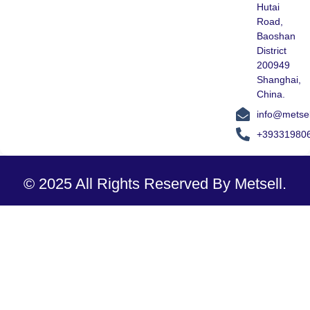
Hutai
Road,
Baoshan
District
200949
Shanghai,
China.
info@metse
+39331980
© 2025 All Rights Reserved By Metsell.