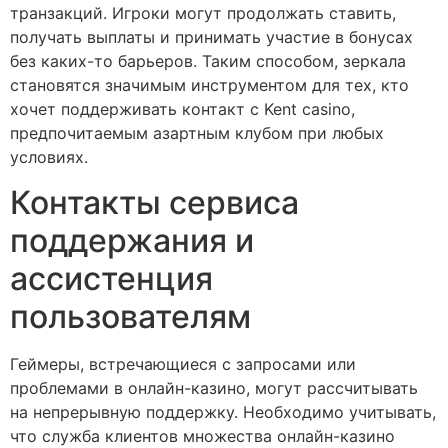
транзакций. Игроки могут продолжать ставить,
получать выплаты и принимать участие в бонусах
без каких-то барьеров. Таким способом, зеркала
становятся значимым инструментом для тех, кто
хочет поддерживать контакт с Kent casino,
предпочитаемым азартным клубом при любых
условиях.
Контакты сервиса
поддержания и
ассистенция
пользователям
Геймеры, встречающиеся с запросами или
проблемами в онлайн-казино, могут рассчитывать
на непрерывную поддержку. Необходимо учитывать,
что служба клиентов множества онлайн-казино