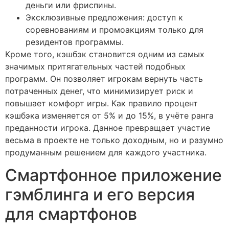
деньги или фриспины.
Эксклюзивные предложения: доступ к
соревнованиям и промоакциям только для
резидентов программы.
Кроме того, кэшбэк становится одним из самых
значимых притягательных частей подобных
программ. Он позволяет игрокам вернуть часть
потраченных денег, что минимизирует риск и
повышает комфорт игры. Как правило процент
кэшбэка изменяется от 5% и до 15%, в учёте ранга
преданности игрока. Данное превращает участие
весьма в проекте не только доходным, но и разумно
продуманным решением для каждого участника.
Смартфонное приложение
гэмблинга и его версия
для смартфонов