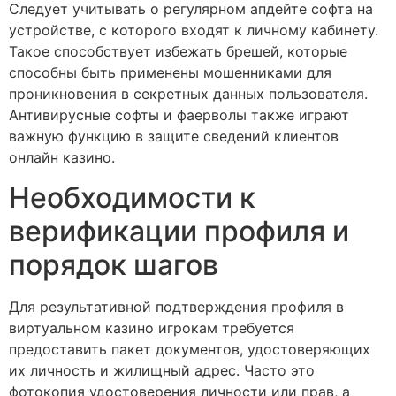
Следует учитывать о регулярном апдейте софта на
устройстве, с которого входят к личному кабинету.
Такое способствует избежать брешей, которые
способны быть применены мошенниками для
проникновения в секретных данных пользователя.
Антивирусные софты и фаерволы также играют
важную функцию в защите сведений клиентов
онлайн казино.
Необходимости к
верификации профиля и
порядок шагов
Для результативной подтверждения профиля в
виртуальном казино игрокам требуется
предоставить пакет документов, удостоверяющих
их личность и жилищный адрес. Часто это
фотокопия удостоверения личности или прав, а