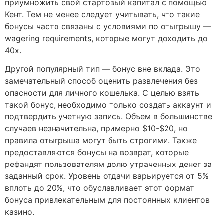
приумножить свой стартовый капитал с помощью
Кент. Тем не менее следует учитывать, что такие
бонусы часто связаны с условиями по отыгрышу —
wagering requirements, которые могут доходить до
40x.
Другой популярный тип — бонус вне вклада. Это
замечательный способ оценить развлечения без
опасности для личного кошелька. С целью взять
такой бонус, необходимо только создать аккаунт и
подтвердить учетную запись. Объем в большинстве
случаев незначительна, примерно $10-$20, но
правила отыгрыша могут быть строгими. Также
предоставляются бонусы на возврат, которые
рефандят пользователям долю утраченных денег за
заданный срок. Уровень отдачи варьируется от 5%
вплоть до 20%, что обуславливает этот формат
бонуса привлекательным для постоянных клиентов
казино.