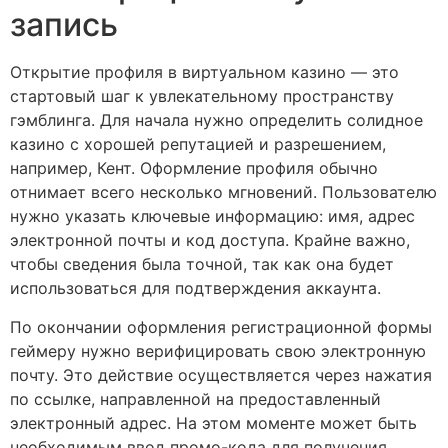
запись
Открытие профиля в виртуальном казино — это
стартовый шаг к увлекательному пространству
гэмблинга. Для начала нужно определить солидное
казино с хорошей репутацией и разрешением,
например, Кент. Оформление профиля обычно
отнимает всего несколько мгновений. Пользователю
нужно указать ключевые информацию: имя, адрес
электронной почты и код доступа. Крайне важно,
чтобы сведения была точной, так как она будет
использоваться для подтверждения аккаунта.
По окончании оформления регистрационной формы
геймеру нужно верифицировать свою электронную
почту. Это действие осуществляется через нажатия
по ссылке, направленной на предоставленный
электронный адрес. На этом моменте может быть
необходимым ввод промо-кода для получения