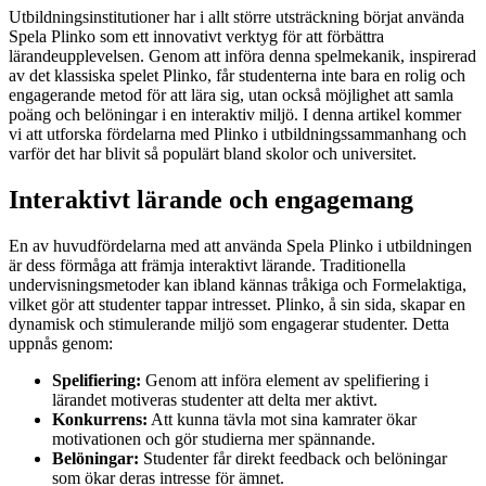
Utbildningsinstitutioner har i allt större utsträckning börjat använda
Spela Plinko som ett innovativt verktyg för att förbättra
lärandeupplevelsen. Genom att införa denna spelmekanik, inspirerad
av det klassiska spelet Plinko, får studenterna inte bara en rolig och
engagerande metod för att lära sig, utan också möjlighet att samla
poäng och belöningar i en interaktiv miljö. I denna artikel kommer
vi att utforska fördelarna med Plinko i utbildningssammanhang och
varför det har blivit så populärt bland skolor och universitet.
Interaktivt lärande och engagemang
En av huvudfördelarna med att använda Spela Plinko i utbildningen
är dess förmåga att främja interaktivt lärande. Traditionella
undervisningsmetoder kan ibland kännas tråkiga och Formelaktiga,
vilket gör att studenter tappar intresset. Plinko, å sin sida, skapar en
dynamisk och stimulerande miljö som engagerar studenter. Detta
uppnås genom:
Spelifiering:
Genom att införa element av spelifiering i
lärandet motiveras studenter att delta mer aktivt.
Konkurrens:
Att kunna tävla mot sina kamrater ökar
motivationen och gör studierna mer spännande.
Belöningar:
Studenter får direkt feedback och belöningar
som ökar deras intresse för ämnet.