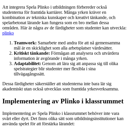
Att integrera Spela Plinko i utbildningen förbereder också
studenterna för framtida karriärer. Många yrken kräver en
kombination av tekniska kunskaper och kreativt tänkande, och
spelarbetonat lärande kan fungera som en bro mellan dessa
områden. Här är några av de färdigheter som studenter kan utveckla:
plinko
Teamwork:
Samarbete med andra för att nå gemensamma
mål är en skicklighet som alla arbetsplatser värdesätter.
Kritiskt tänkande:
Förmågan att analysera och utvärdera
information är avgörande i många yrken.
Adaptabilitet:
Genom att lära sig att anpassa sig till olika
spelstrategier blir studenter mer flexibla i sina
tillvägagångssätt.
Dessa färdigheter säkerställer att studenterna inte bara lär sig
akademiskt utan också utvecklas som framtida yrkesverksamma.
Implementering av Plinko i klassrummet
Implementering av Spela Plinko i klassrummet behöver inte vara
svårt eller dyrt. Det finns olika sätt som utbildningsinstitutioner kan
använda spelet för att förstärka lärandet: