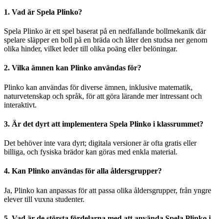
1. Vad är Spela Plinko?
Spela Plinko är ett spel baserat på en nedfallande bollmekanik där
spelare släpper en boll på en bräda och låter den studsa ner genom
olika hinder, vilket leder till olika poäng eller belöningar.
2. Vilka ämnen kan Plinko användas för?
Plinko kan användas för diverse ämnen, inklusive matematik,
naturvetenskap och språk, för att göra lärande mer intressant och
interaktivt.
3. Är det dyrt att implementera Spela Plinko i klassrummet?
Det behöver inte vara dyrt; digitala versioner är ofta gratis eller
billiga, och fysiska brädor kan göras med enkla material.
4. Kan Plinko användas för alla åldersgrupper?
Ja, Plinko kan anpassas för att passa olika åldersgrupper, från yngre
elever till vuxna studenter.
5. Vad är de största fördelarna med att använda Spela Plinko i