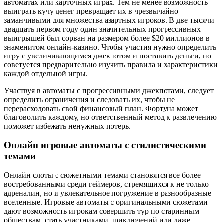
автоматах или карточных играх. Тем не менее возможность
выиграть кучу денег превращает их в чрезвычайно
заманчивыми для множества азартных игроков. В две тысячи
двадцать первом году один значительных прогрессивных
выигрышей был сорван на размером более $20 миллионов в
знаменитом онлайн-казино. Чтобы участия нужно определить
игру с увеличивающимся джекпотом и поставить деньги, но
советуется предварительно изучить правила и характеристики
каждой отдельной игры.
Участвуя в автоматы с прогрессивными джекпотами, следует
определить ограничения и следовать их, чтобы не
перерасходовать свой финансовый план. Фортуна может
благоволить каждому, но ответственный метод к развлечению
поможет избежать ненужных потерь.
Онлайн игровые автоматы с стилистическими
темами
Онлайн слоты с сюжетными темами становятся все более
востребованными среди геймеров, стремящихся к не только
адреналин, но и увлекательное погружение в разнообразные
вселенные. Игровые автоматы с оригинальными сюжетами
дают возможность игрокам совершить тур по старинным
обществам, стать участниками приключений или даже