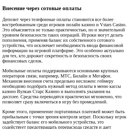
Внесение через сотовые оплаты
Депозит через телефонные оплаты становится все более
востребованным среди игроков онлайн казино и Vstars Casino.
Это объясняется не только практичностью, но и значительной
уровнем безопасности таких операций. Игроки могут делать
пополнения, применяя баланс их собственного сотового
устройства, что исключает необходимость ввода финансовой
информации на игровой платформе. Это особенно актуально
для тех, кто дорожит секретность и безопасность своих
финансовых сделок.
Мобильные оплаты поддерживаются основными крупных
операторов связи, например, МТС, Билайн и Мегафон.
Механизм внесения счета предельно несложен: геймеру
необходимо подобрать нужный метод оплаты в меню кассы
казино Вулкан Старс Казино и выполнять указания на
дисплее. Средства переводятся практически мгновенно, что
позволяет сразу включиться в игру без промедлений.
Кроме этого, применение портативных платежей может быть
прибыльным с точки зрения контроля затрат. Поскольку игрок
задействует баланс его мобильного устройства, это
содействует предотвращать перерасхода средств и дает