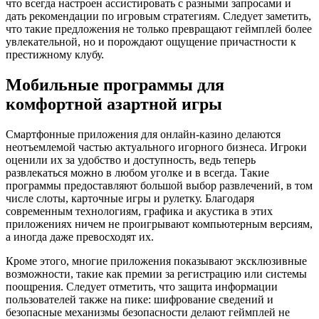
что всегда настроен ассистировать с разными запросами и
дать рекомендации по игровым стратегиям. Следует заметить,
что такие предложения не только превращают геймплей более
увлекательной, но и порождают ощущение причастности к
престижному клубу.
Мобильные программы для
комфортной азартной игры
Смартфонные приложения для онлайн-казино делаются
неотъемлемой частью актуального игорного бизнеса. Игроки
оценили их за удобство и доступность, ведь теперь
развлекаться можно в любом уголке и в всегда. Такие
программы предоставляют большой выбор развлечений, в том
числе слоты, карточные игры и рулетку. Благодаря
современным технологиям, графика и акустика в этих
приложениях ничем не проигрывают компьютерным версиям,
а иногда даже превосходят их.
Кроме этого, многие приложения показывают эксклюзивные
возможности, такие как премии за регистрацию или системы
поощрения. Следует отметить, что защита информации
пользователей также на пике: шифрование сведений и
безопасные механизмы безопасности делают геймплей не