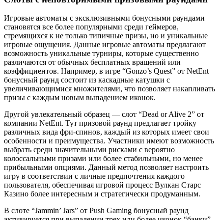
Игровые автоматы с эксклюзивными бонусными раундами
становятся все более популярными среди геймеров,
стремящихся к не только типичные призы, но и уникальные
игровые ощущения. Данные игровые автоматы предлагают
возможность уникальные турниры, которые существенно
различаются от обычных бесплатных вращений или
коэффициентов. Например, в игре “Gonzo’s Quest” от NetEnt
бонусный раунд состоит из каскадные катушки с
увеличивающимися множителями, что позволяет накапливать
призы с каждым новым выпадением иконок.
Другой увлекательный образец — слот “Dead or Alive 2” от
компании NetEnt. Тут призовой раунд предлагает тройку
различных вида фри-спинов, каждый из которых имеет свои
особенности и преимущества. Участники имеют возможность
выбрать среди значительными рисками с вероятно
колоссальными призами или более стабильными, но менее
прибыльными опциями. Данный метод позволяет настроить
игру в соответствии с личные предпочтения каждого
пользователя, обеспечивая игровой процесс Вулкан Старс
Казино более интересным и стратегически продуманным.
В слоте “Jammin’ Jars” от Push Gaming бонусный раунд
активируется при выпадении трех или более иконок “банки”.