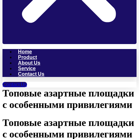
Home
Product
About Us
Service
Contact Us
Contact Us
Топовые азартные площадки
с особенными привилегиями
Топовые азартные площадки
с особенными привилегиями