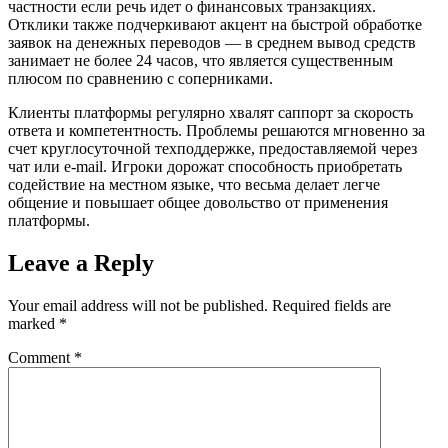
частности если речь идет о финансовых транзакциях.
Отклики также подчеркивают акцент на быстрой обработке
заявок на денежных переводов — в среднем вывод средств
занимает не более 24 часов, что является существенным
плюсом по сравнению с соперниками.
Клиенты платформы регулярно хвалят саппорт за скорость
ответа и компетентность. Проблемы решаются мгновенно за
счет круглосуточной техподдержке, предоставляемой через
чат или e-mail. Игроки дорожат способность приобретать
содействие на местном языке, что весьма делает легче
общение и повышает общее довольство от применения
платформы.
Leave a Reply
Your email address will not be published.
Required fields are
marked
*
Comment
*