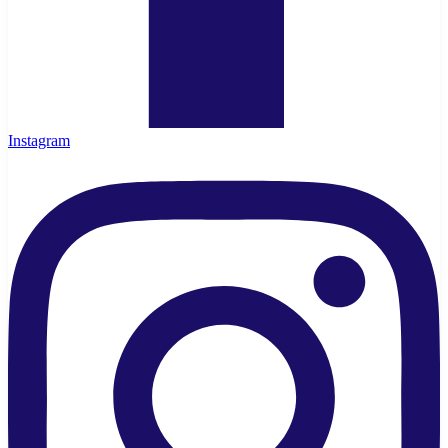
Instagram