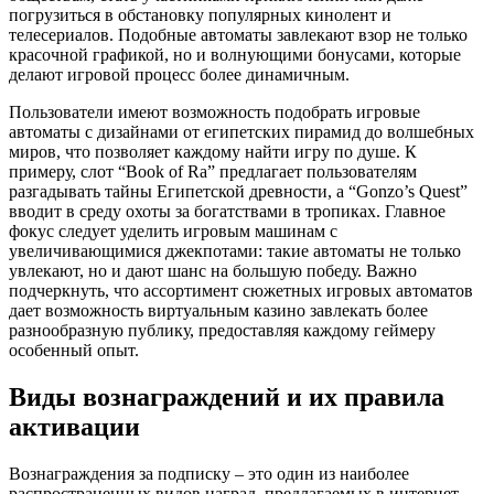
погрузиться в обстановку популярных кинолент и
телесериалов. Подобные автоматы завлекают взор не только
красочной графикой, но и волнующими бонусами, которые
делают игровой процесс более динамичным.
Пользователи имеют возможность подобрать игровые
автоматы с дизайнами от египетских пирамид до волшебных
миров, что позволяет каждому найти игру по душе. К
примеру, слот “Book of Ra” предлагает пользователям
разгадывать тайны Египетской древности, а “Gonzo’s Quest”
вводит в среду охоты за богатствами в тропиках. Главное
фокус следует уделить игровым машинам с
увеличивающимися джекпотами: такие автоматы не только
увлекают, но и дают шанс на большую победу. Важно
подчеркнуть, что ассортимент сюжетных игровых автоматов
дает возможность виртуальным казино завлекать более
разнообразную публику, предоставляя каждому геймеру
особенный опыт.
Виды вознаграждений и их правила
активации
Вознаграждения за подписку – это один из наиболее
распространенных видов наград, предлагаемых в интернет-