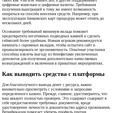
таких как Visa или MasterCard, а другие поддерживают
цифровые кошельки и цифровые валюты. Требования
получения выигрышей к тому же имеют возможность
опираться на способа внесения средств. Например, при
эксплуатации банковских карт процедура может отнять до
нескольких дней.
Осознание требований минимум вклада поможет
предотвратить негативных подводных камней и сделать
геймплей более удобным. Новым игрокам рекомендуется
начинать с скромных вкладов, чтобы испытать сайт и
проанализировать ее эргономичность. Опытные участники
способны извлечь выгоду из бенефитами увеличенных
депозитов для получения дополнительно начисляемых
вознаграждений и включения в приватных мероприятиях.
Как выводить средства с платформы
Для благополучного вывода денег с ресурса, важно
внимательно просмотреть с условиями и запросами
определенного казино. Прежде, главное, удостоверьтесь, что
ваш аккаунт полностью проверен. Это содержит содержит в
себе предоставление требуемых документов, вроде
удостоверение личности и доказательство адреса проживания.
Верификация помогает уберечь профиль против