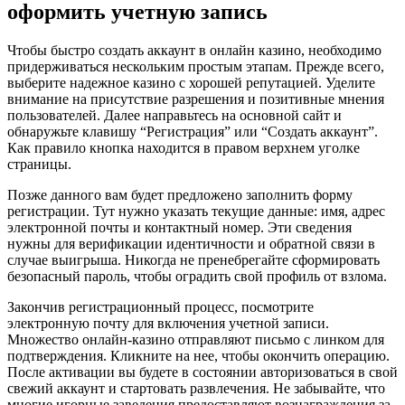
оформить учетную запись
Чтобы быстро создать аккаунт в онлайн казино, необходимо
придерживаться нескольким простым этапам. Прежде всего,
выберите надежное казино с хорошей репутацией. Уделите
внимание на присутствие разрешения и позитивные мнения
пользователей. Далее направьтесь на основной сайт и
обнаружьте клавишу “Регистрация” или “Создать аккаунт”.
Как правило кнопка находится в правом верхнем уголке
страницы.
Позже данного вам будет предложено заполнить форму
регистрации. Тут нужно указать текущие данные: имя, адрес
электронной почты и контактный номер. Эти сведения
нужны для верификации идентичности и обратной связи в
случае выигрыша. Никогда не пренебрегайте сформировать
безопасный пароль, чтобы оградить свой профиль от взлома.
Закончив регистрационный процесс, посмотрите
электронную почту для включения учетной записи.
Множество онлайн-казино отправляют письмо с линком для
подтверждения. Кликните на нее, чтобы окончить операцию.
После активации вы будете в состоянии авторизоваться в свой
свежий аккаунт и стартовать развлечения. Не забывайте, что
многие игорные заведения предоставляют вознаграждения за