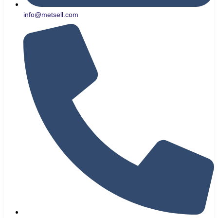
info@metsell.com